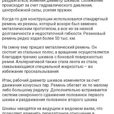
раздвигаться, изменяя диаметр шкивов. Сближение
происходит за счет гидравлического давления,
центробежной силы, усилия пружин.
Когда-то для конструкции использовался стандартный
ремень из резины, который вскоре был заменен
металлическим прототипом, а все из-за низкой
долговечности и недостаточной гибкости. Резиновый
ремень редко ходил более 50 тыс. км.
На смену ему пришел металлический ремень. Он
состоит из стальных полос, а вращение осуществляется
благодаря трению шкивов с боковой поверхностью
ремня. Альтернативой также стала лента из стали,
смазывающаяся специальной жидкостью – во
избежание проскальзывания.
Итак, рабочий диаметр шкивов изменяется за счет
движения конусных пар. Ремень обегает их по малому
либо большому радиусу. Дополнительно встраивается
система синхронного сдвижения половинок первого
шкива и раздвижения половинок второго шкива.
Шкивы находятся на ведущем и ведомом валах, что
позволяет изменять передаточное отношение в