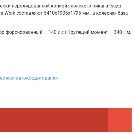
ически перелицованной копией японского пикапа Isuzu
us Work составляют 5410х1905х1795 мм., а колесная база
тор форсированный — 140 л.с.) Крутящий момент — 340 Нм.
держки автокредитования