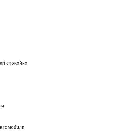
ari спокойно
ти
автомобили