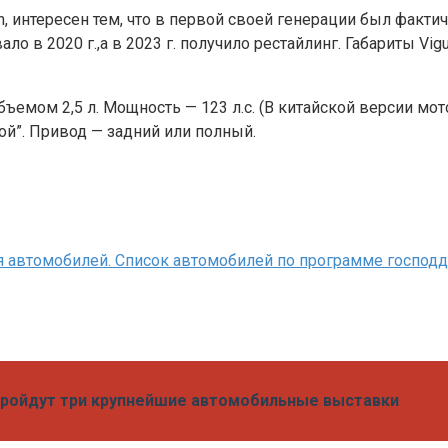
n, интересен тем, что в первой своей генерации был факт
о в 2020 г.,а в 2023 г. получило рестайлинг. Габариты Vig
ъемом 2,5 л. Мощность — 123 л.с. (В китайской версии мо
ой”. Привод — задний или полный.
я автомобилей. Список автомобилей по программе господ
 пройдут три крупнейшие автомобильные выставки