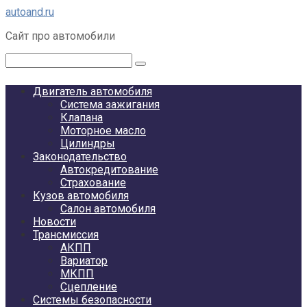
Перейти
autoand.ru
к
Сайт про автомобили
контенту
Поиск:
Двигатель автомобиля
Система зажигания
Клапана
Моторное масло
Цилиндры
Законодательство
Автокредитование
Страхование
Кузов автомобиля
Салон автомобиля
Новости
Трансмиссия
АКПП
Вариатор
МКПП
Сцепление
Системы безопасности