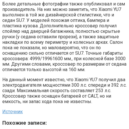
Более детальные фотографии также опубликовал и сам
производитель. На них можно заметить, что Xiaomi YU7
выполнен в той же дизайнерской стилистике, что и
седан SU7. У моделей похожая оптика, бампера и
пластика кузова. Дополнительно кроссовер получил
спойлер над дверцей багажника, полностью скрытые
ручки (у седана оставили прорези), а также защитные
накладки по всему периметру и колесных арках. Салон
пока не показали, но маловероятно, что он по
оснащению сильно отличается от SU7. Точные габариты
кроссовера: 4999/19961600 мм., при колесной базе 3000
мм. Другими словами, кроссовер по размерам от седана
отличается только высотой на 160 мм.
На данный момент известно, что Xiaomi YU7 получил два
электродвигателя мощностями 300 л.с. спереди и 392 л.с.
сзади. Максимальная скорость составляет 253 л.с.
Кроссовер также оснащен батареей от CALT, но ни
емкость, ни запас хода пока не известны.
Источник
Похожие записи: