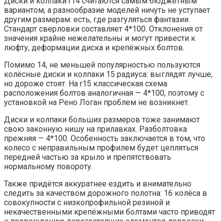
Диски и колпаки r14 считаются самым бюджетным
вариантом, а разнообразие моделей ничуть не уступает
другим размерам: есть, где разгуляться фантазии.
Стандарт сверловки составляет 4*100. Отклонения от
значения крайне нежелательны и могут привести к
люфту, деформации диска и крепёжных болтов.
Помимо 14, не меньшей популярностью пользуются
колёсные диски и колпаки 15 радиуса: выглядят лучше,
но дороже стоят. На r15 классическая схема
расположения болтов аналогичная — 4*100, поэтому с
установкой на Рено Логан проблем не возникнет.
Диски и колпаки больших размеров тоже занимают
свою законную нишу на прилавках. Разболтовка
прежняя — 4*100. Особенность заключается в том, что
колесо с неправильным профилем будет цепляться
передней частью за крыло и препятствовать
нормальному повороту.
Также придётся аккуратнее ездить и внимательно
следить за качеством дорожного полотна: 16 колёса в
совокупности с низкопрофильной резиной и
некачественными крепёжными болтами часто приводят