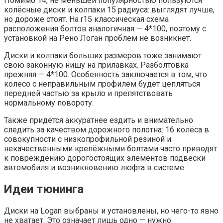
Помимо 14, не меньшей популярностью пользуются
колёсные диски и колпаки 15 радиуса: выглядят лучше,
но дороже стоят. На r15 классическая схема
расположения болтов аналогичная — 4*100, поэтому с
установкой на Рено Логан проблем не возникнет.
Диски и колпаки больших размеров тоже занимают
свою законную нишу на прилавках. Разболтовка
прежняя — 4*100. Особенность заключается в том, что
колесо с неправильным профилем будет цепляться
передней частью за крыло и препятствовать
нормальному повороту.
Также придётся аккуратнее ездить и внимательно
следить за качеством дорожного полотна: 16 колёса в
совокупности с низкопрофильной резиной и
некачественными крепёжными болтами часто приводят
к повреждению дорогостоящих элементов подвески
автомобиля и возникновению люфта в системе.
Идеи тюнинга
Диски на Logan выбраны и установлены, но чего-то явно
не хватает. Это означает лишь одно — нужно