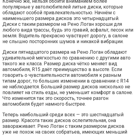
Конечно же, нельзя обойти вниманием более
популярные у автолюбителей литые диски, которые
обладают особой привлекательностью. Начнём с
наименьшего размера дисков это четырнадцатый.
Диски с таким размером на Рено Логан хороши для
любого вида трассы, будь это гравий, асфальт, песок или
земля. Водитель прекрасно чувствует дорогу, в салоне
не слышно посторонних шумов и никакой вибрации.
Диски пятнадцатого размера на Рено Логан обладают
удивительной мягкостью по сравнению с другими авто
такого же класса. Размер диска чётко меняет вид
автомобиля, R15 даёт преимущество в высоте. Если
говорить о чувствительности автомобиля к разным
типам дорог, то больших изменении в сравнении с R14
не наблюдается. Больший размер дисков нисколько не
повлияет на стиль езды, не уменьшит комфорт в салоне.
Что изменится так это скорость, точнее разгон
автомобиля будет намного быстрее.
Теперь наибольший среди всех — это шестнадцатый
размер. Красота таких дисков ослепительная, она
завораживает. Рено Логан с таким размером дисков
уже не похож на своих собратьев, имеющих меньший