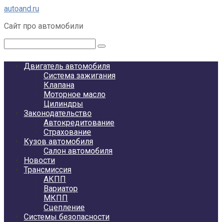
Перейти
autoand.ru
к
Сайт про автомобили
контенту
Поиск:
Двигатель автомобиля
Система зажигания
Клапана
Моторное масло
Цилиндры
Законодательство
Автокредитование
Страхование
Кузов автомобиля
Салон автомобиля
Новости
Трансмиссия
АКПП
Вариатор
МКПП
Сцепление
Системы безопасности