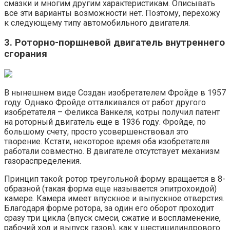
смазки и многим другим характеристикам. Описывать
все эти варианты возможности нет. Поэтому, перехожу
к следующему типу автомобильного двигателя.
3. Роторно-поршневой двигатель внутреннего
сгорания
В нынешнем виде Создан изобретателем Фройде в 1957
году. Однако Фройде отталкивался от работ другого
изобретателя – Феликса Ванкеля, котры получил патент
на роторный двигатель еще в 1936 году. Фройде, по
большому счету, просто усовершенствовал это
творение. Кстати, некоторое время оба изобретателя
работали совместно. В двигателе отсутствует механизм
газораспределения.
Принцип такой: ротор треугольной форму вращается в 8-
образной (такая форма еще называется эпитрохоидой)
камере. Камера имеет впускное и выпускное отверстия.
Благодаря форме ротора, за один его оборот проходит
сразу три цикла (впуск смеси, сжатие и воспламенение,
рабочий ход и выпуск газов), как у шестицилиндрового