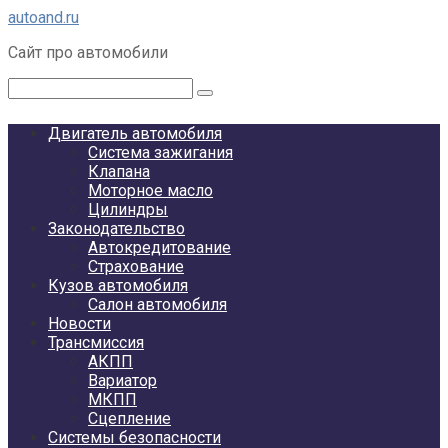
Перейти
autoand.ru
к
Сайт про автомобили
контенту
Поиск:
Двигатель автомобиля
Система зажигания
Клапана
Моторное масло
Цилиндры
Законодательство
Автокредитование
Страхование
Кузов автомобиля
Салон автомобиля
Новости
Трансмиссия
АКПП
Вариатор
МКПП
Сцепление
Системы безопасности