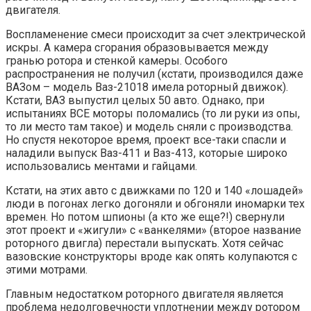
двигателя.
Воспламенение смеси происходит за счет электрической
искры. А камера сгорания образовывается между
гранью ротора и стенкой камеры. Особого
распространения не получил (кстати, производился даже
ВАЗом – модель Ваз-21018 имела роторный движок).
Кстати, ВАЗ выпустил целых 50 авто. Однако, при
испытаниях ВСЕ моторы поломались (то ли руки из опы,
то ли место там такое) и модель сняли с производства.
Но спустя некоторое время, проект все-таки спасли и
наладили выпуск Ваз-411 и Ваз-413, которые широко
использовались ментами и гайцами.
Кстати, на этих авто с движками по 120 и 140 «лошадей»
люди в погонах легко догоняли и обгоняли иномарки тех
времен. Но потом шпионы (а кто же еще?!) свернули
этот проект и «жигули» с «ванкелями» (второе название
роторного двигла) перестали выпускать. Хотя сейчас
вазовские конструкторы вроде как опять колупаются с
этими мотрами.
Главным недостатком роторного двигателя является
проблема недолговечности уплотнении между ротором