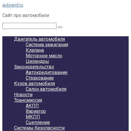
Перейти
autoand.ru
к
Сайт про автомобили
контенту
Поиск:
Двигатель автомобиля
Система зажигания
Клапана
Моторное масло
Цилиндры
Законодательство
Автокредитование
Страхование
Кузов автомобиля
Салон автомобиля
Новости
Трансмиссия
АКПП
Вариатор
МКПП
Сцепление
Системы безопасности