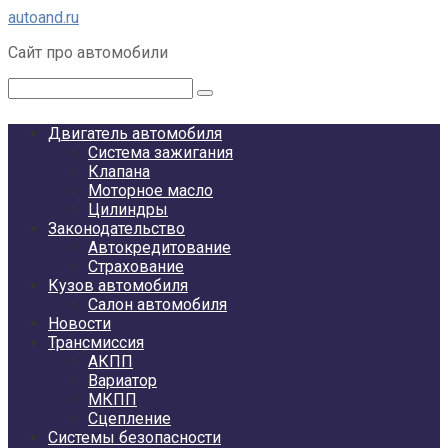
Перейти
autoand.ru
к
Сайт про автомобили
контенту
Поиск:
Двигатель автомобиля
Система зажигания
Клапана
Моторное масло
Цилиндры
Законодательство
Автокредитование
Страхование
Кузов автомобиля
Салон автомобиля
Новости
Трансмиссия
АКПП
Вариатор
МКПП
Сцепление
Системы безопасности