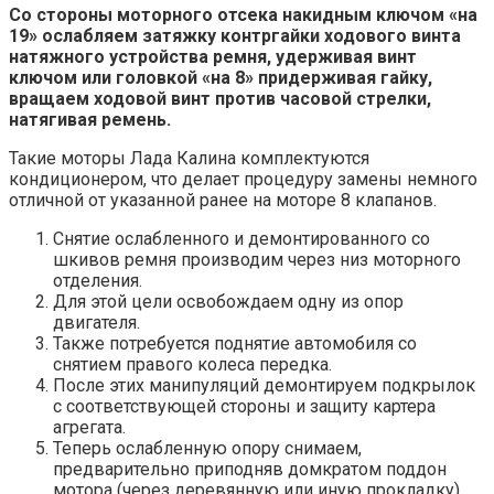
Со стороны моторного отсека накидным ключом «на
19» ослабляем затяжку контргайки ходового винта
натяжного устройства ремня, удерживая винт
ключом или головкой «на 8» придерживая гайку,
вращаем ходовой винт против часовой стрелки,
натягивая ремень.
Такие моторы Лада Калина комплектуются
кондиционером, что делает процедуру замены немного
отличной от указанной ранее на моторе 8 клапанов.
Снятие ослабленного и демонтированного со
шкивов ремня производим через низ моторного
отделения.
Для этой цели освобождаем одну из опор
двигателя.
Также потребуется поднятие автомобиля со
снятием правого колеса передка.
После этих манипуляций демонтируем подкрылок
с соответствующей стороны и защиту картера
агрегата.
Теперь ослабленную опору снимаем,
предварительно приподняв домкратом поддон
мотора (через деревянную или иную прокладку).