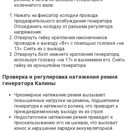
коленчатого вала.
Нажать на фиксатор колодки про­вода
предварительного возбуж­дения генератора.
Отсоединить колодку от разъема регулятора
напряжения.
Отвернуть гайку крепления наконечников
проводов к выводу «В+» с помощью головки «на
13». Снять их с вывода.
Отвернуть болт нижнего крепления генера­тора,
используя головку «на 17» и вынимаем его. Снять
гайку из кронштейна ге­нератора.
Проверка и регулировка натяжения ремня
генератора Калины
Чрезмерное натяжение ремня вызы­вает
повышенные нагрузки на ремень, подшипники
генератора и натяжного ролика, что приводит к
преждевре­менному выходу их из строя.
Недоста­точное натяжение ремня приведет к
проскальзыванию его на шкивах, что вызовет
износ и нарушение заряд­ки аккумуляторной