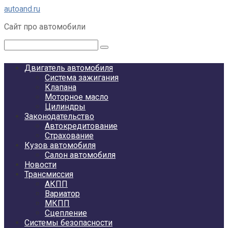
Перейти
autoand.ru
к
Сайт про автомобили
контенту
Поиск:
Двигатель автомобиля
Система зажигания
Клапана
Моторное масло
Цилиндры
Законодательство
Автокредитование
Страхование
Кузов автомобиля
Салон автомобиля
Новости
Трансмиссия
АКПП
Вариатор
МКПП
Сцепление
Системы безопасности