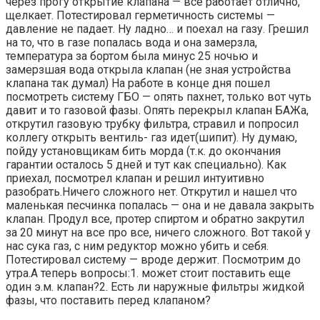
через прогу открытие клапана — все работает отлично,
щелкает. Потестировал герметичность системы —
давление не падает. Ну ладно… и поехал на газу. Грешил
на то, что в газе попалась вода и она замерзла,
температура за бортом была минус 25 ночью и
замерзшая вода открыла клапан (не зная устройства
клапана так думал) На работе в конце дня пошел
посмотреть систему ГБО — опять пахнет, только вот чуть
давит и то газовой фазы. Опять перекрыл клапан БАЖа,
открутил газовую трубку фильтра, стравил и попросил
коллегу открыть вентиль- газ идет(шипит). Ну думаю,
пойду установщикам бить морда (т.к. до окончания
гарантии осталось 5 дней и тут как специально). Как
приехал, посмотрел клапан и решил интуитивно
разобрать.Ничего сложного нет. Открутил и нашел что
маленькая песчинка попалась — она и не давала закрыть
клапан. Продул все, протер спиртом и обратно закрутил
за 20 минут на все про все, ничего сложного. Вот такой у
нас сука газ, с ним редуктор можно убить и себя.
Потестировал систему — вроде держит. Посмотрим до
утра.А теперь вопросы:1. может стоит поставить еще
один э.м. клапан?2. Есть ли наружные фильтры жидкой
фазы, что поставить перед клапаном?