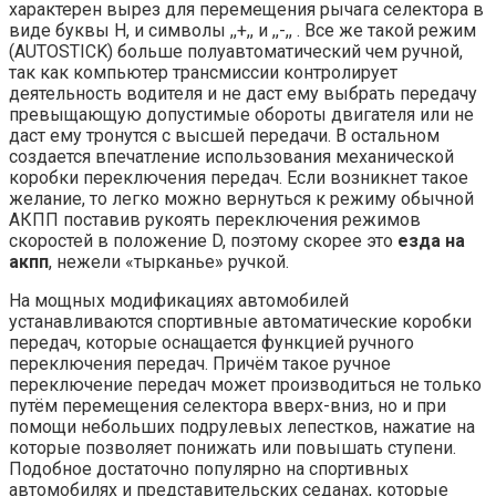
характерен вырез для перемещения рычага селектора в
виде буквы Н, и символы ,,+,, и ,,-,, . Все же такой режим
(AUTOSTICK) больше полуавтоматический чем ручной,
так как компьютер трансмиссии контролирует
деятельность водителя и не даст ему выбрать передачу
превыщающую допустимые обороты двигателя или не
даст ему тронутся с высшей передачи. В остальном
создается впечатление использования механической
коробки переключения передач. Если возникнет такое
желание, то легко можно вернуться к режиму обычной
АКПП поставив рукоять переключения режимов
скоростей в положение D, поэтому скорее это
езда на
акпп
, нежели «тырканье» ручкой.
На мощных модификациях автомобилей
устанавливаются спортивные автоматические коробки
передач, которые оснащается функцией ручного
переключения передач. Причём такое ручное
переключение передач может производиться не только
путём перемещения селектора вверх-вниз, но и при
помощи небольших подрулевых лепестков, нажатие на
которые позволяет понижать или повышать ступени.
Подобное достаточно популярно на спортивных
автомобилях и представительских седанах, которые