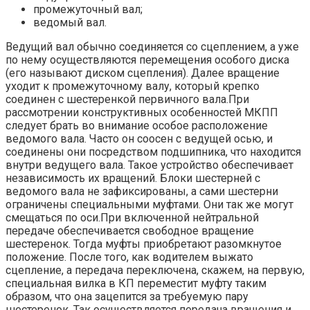
промежуточный вал;
ведомый вал.
Ведущий вал обычно соединяется со сцеплением, а уже
по нему осуществляются перемещения особого диска
(его называют диском сцепления). Далее вращение
уходит к промежуточному валу, который крепко
соединен с шестеренкой первичного вала.При
рассмотрении конструктивных особенностей МКПП
следует брать во внимание особое расположение
ведомого вала. Часто он соосен с ведущей осью, и
соединены они посредством подшипника, что находится
внутри ведущего вала. Такое устройство обеспечивает
независимость их вращений. Блоки шестерней с
ведомого вала не зафиксированы, а сами шестерни
ограничены специальными муфтами. Они так же могут
смещаться по оси.При включенной нейтральной
передаче обеспечивается свободное вращение
шестеренок. Тогда муфты приобретают разомкнутое
положение. После того, как водителем выжато
сцепление, а передача переключена, скажем, на первую,
специальная вилка в КП переместит муфту таким
образом, что она зацепится за требуемую пару
шестеренок. Так осуществляется передача вращения и