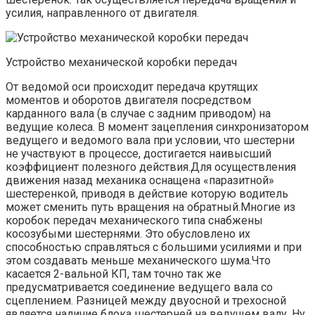
усилия, направленного от двигателя.
Устройство механической коробки передач
От ведомой оси происходит передача крутящих
моментов и оборотов двигателя посредством
карданного вала (в случае с задним приводом) на
ведущие колеса. В момент зацепления синхронизатором
ведущего и ведомого вала при условии, что шестерни
не участвуют в процессе, достигается наивысший
коэффициент полезного действия.Для осуществления
движения назад механика оснащена «паразитной»
шестеренкой, приводя в действие которую водитель
может сменить путь вращения на обратный.Многие из
коробок передач механического типа снабжены
косозубыми шестернями. Это обусловлено их
способностью справляться с большими усилиями и при
этом создавать меньше механического шума.Что
касается 2-вальной КП, там точно так же
предусматривается соединение ведущего вала со
сцеплением. Разницей между двуосной и трехосной
является наличие блока шестерней на ведущем валу. Ну