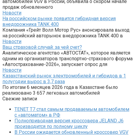
автомобилей VGV в России, объявила о скором начале
продаж обновленного
Новости
На российском рынке появится гибридная версия
внедорожника TANK 400
Компания «Грейт Волл Мотор Рус» анонсировала выход
на российский авторынок внедорожника TANK 400 в
Новости
Ваш страховой случай: за чей счет?
Аналитическое агентство «АВТОСТАТ», которое является
одним из организаторов транспортно-страхового форума
«Автострахование-2026», запускает опрос для
Новости
Казахстанский рынок электромобилей и гибридов в 1
полугодии вырос в 3,7 раза
По итогам 6 месяцев 2026 года в Казахстане было
реализовано 3 657 легковых автомобилей
Свежие записи
TENET T7 стал самым продаваемым автомобилем
с «автоматом» в РФ
Полноприводная версия кроссовера JELAND J6
производится по полному циклу
В России ожидается обновленный кроссовер VGV