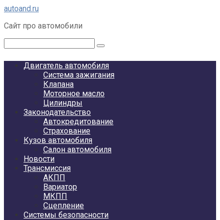
Перейти
autoand.ru
к
Сайт про автомобили
контенту
Поиск:
Двигатель автомобиля
Система зажигания
Клапана
Моторное масло
Цилиндры
Законодательство
Автокредитование
Страхование
Кузов автомобиля
Салон автомобиля
Новости
Трансмиссия
АКПП
Вариатор
МКПП
Сцепление
Системы безопасности