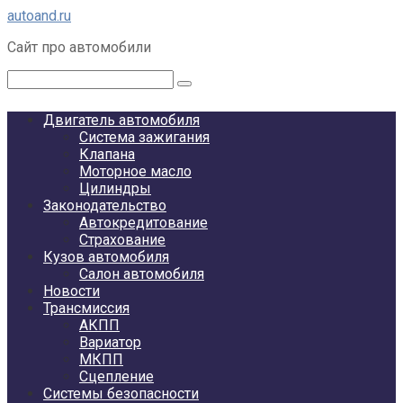
Перейти
autoand.ru
к
Сайт про автомобили
контенту
Поиск:
Двигатель автомобиля
Система зажигания
Клапана
Моторное масло
Цилиндры
Законодательство
Автокредитование
Страхование
Кузов автомобиля
Салон автомобиля
Новости
Трансмиссия
АКПП
Вариатор
МКПП
Сцепление
Системы безопасности