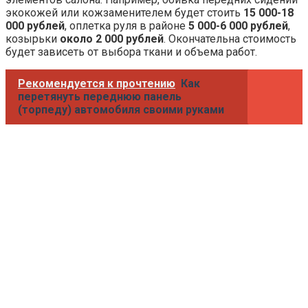
экокожей или кожзаменителем будет стоить
15 000-18
000 рублей
, оплетка руля в районе
5 000-6 000 рублей
,
козырьки
около 2 000 рублей
. Окончательна стоимость
будет зависеть от выбора ткани и объема работ.
Рекомендуется к прочтению
Как
перетянуть переднюю панель
(торпеду) автомобиля своими руками
Где приобрести услугу перетяжки
Перетяжка салона довольно быстро приобрела
популярность у автолюбителей, поэтому организаций,
предлагающих данный тип услуги, становится все
больше и больше, начиная «гаражными мастерскими» и
заканчивая профессиональными автосалонами. В
любом случае, перед тем как доверять свою машину
тому или иному мастеру, следует досконально изучить
его портфолио. Сейчас не мало ресурсов, где можно
ознакомиться с отзывами реальных людей, успевших