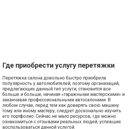
воспользоваться данной услугой.
Так как перетяжка салона делается не на один сезон, а
цена на услугу не маленькая, лучше доверить это дело
профессиональным мастерским, имеющим все
необходимое для оборудования. Главным
преимуществом такого сотрудничества станет
заключение договора, а также предоставление гарантий
на проделанную работу.
Перешить салон авто кожей цены
калининград
Уважаемые клиенты, в связи с текущей обстановкой в
стране, цены указанные на материалы не
действительны, на работы цен не поднимали.
Узнать актуальную стоимость Вы можете у менеджера!
Кузовной цех