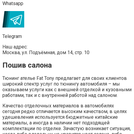
комплектации по отделке. Зачастую возникает ситуация,
когда либо владельцу не нравится цвет салона, либо
хочется чего-то супер эксклюзивного.
На помощь приходим мы и предлагаем:
перетяжку
салона автомобиля в Москве,
пошив любых деталей
интерьера в натуральную кожу и оригинальную
алькантару!
Если вам не нравится качество отделки салона
автомобиля, он пришел в негодность из-за условий
эксплуатации или вы просто желаете обновить его, то
наши мастера помогут вам воплотить любой дизайн.
Не только при ремонте в жилых домах есть
определённые правила подбора отделочных
материалов: создать уникальный и стильный интерьер
можно и внутри вашего автомобиля. Наши дизайн
проекты неоднократно побеждали в конкурсах и
автомобильных выставках.
Позаботьтесь о своем комфорте – качественная
профессиональная отделка значительно улучшит ваше
время пребывания в пути и поможет создать лучшие