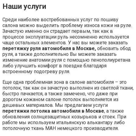
Наши мастера помогут обновить следующие элементы
салона:
водительское и переднее пассажирское сидение;
задний диван, крышки сидений и боковины;
торпедо – верх, низ или целиком;
центральная консоль;
центральный подлокотник;
двери;
обод руля;
потолок.
У нас вы можете заказать индивидуальный дизайн
любого из элементов внутренней отделки автомобиля:
мы готовы выполнить даже самые необычные идеи.
Наши мастера помогут создать уникальный дизайн,
проконсультируют по материалам и цветам, а также
помогут сделать даже базовые детали необычными и
привлекательными. Вы можете не просто произвести
замену штатной ткани, но и добавить изюминки и
эксклюзива с помощью работы наших дизайнеров,
которые отрисуют всевозможные комбинации ромбов,
сот и просто цветовых комбинаций.