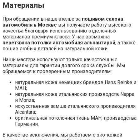
В качестве исключения, мы работаем с эко-кожей
только при пошиве автомобильных ковриков.
Все материалы Вы можете потрогать, пощупать и
приложить в салон Вашего автомобиля, приехав к нам в
ателье!
В стоимость услуг будут входить как монтажные и
арматурные работы мастера, так и расходные
материалы, ознакомиться подробнее с ориентировочной
стоимостью Вы можете в прайсе, представленным
ниже. С классификацией авто вы можете ознакомиться
в сводной таблице, где указаны наиболее популярные
бренды и марки автомобилей на рынке.
ЦЕНЫ ПЕРЕТЯЖКИ САЛОНА АВТОМОБИЛЯ В МОСКВЕ:
НАИМЕНОВАНИЕ
КЛАСС 1
КЛАСС 
СИДЕНЬЯ ПЕРЕДНИЕ (ПАРА)
76500
96000
СНЯТИЕУСТАНОВКА СИДЕНИЙ
1500
2000
АРМАТУРНЫЕ РАБОТЫ ПО СИДЕНЬЯМ
5000
6000
ПОШИВ СИДЕНИЙ
40000
50000
МАТЕРИАЛ
30000
38000