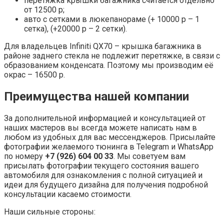
Собственное оборудование для перфорации на
коже/алькантаре любой сложности.
Собственный станок для спуска (двоения) кожи и
алькантары.
Собственный станок для разреза лент
безопасности с запайкой краёв.
Возможность разработки дизайн-проекта. Чтобы
Вам было проще определиться, у нас работает
дизайнер, который с нуля отрисует то, что Вы
хотите видеть.
Опыт мастеров от 15 лет.
Большое количество наград за лучший интерьер на
выставках.
На все работы, связанные с пошивом салонов
распространяется гарантия 2 года.
Самая частая проблема, с которой сталкиваются
автовладельцы — износ кожи на руле.
Мы предлагаем Вам перетяжку обода руля и подушки
безопасности в высококачественную, итальянскую
кожу Nappa (без и с перфорацией), а также
оригинальную алькантару (Италия).