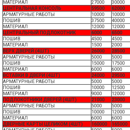
ДВЕРНЫЕ КАРТЫ ЦЕЛИКОМ (4ШТ)
160000
165000
АРМАТУРНЫЕ РАБОТЫ
5000
5000
ПОШИВ
125000
125000
МАТЕРИАЛ
30000
35000
ПЕРЕШИВ ЦЕНТРОВ СИДЕНИЙ (4ШТ)
65000
68500
СНЯТИЕУСТАНОВКА СИДЕНИЙ
3000
4000
АРМАТУРНЫЕ РАБОТЫ ПО СИДЕНЬЯМ
10000
12500
ПОШИВ ЦЕНТРОВ
40000
40000
МАТЕРИАЛ
12000
12000
Рекомендуется к прочтению
От чего
может загореться автомобиль, и как
этого не допустить
*Цены на услуги могут меняться, в связи с изменением
курса валют!
Также вы можете ознакомиться с дополнительными
услугами подробнее:
перетяжка ручек в стоимость не входит – окрас/
перетяжка 1 шт от 3000 р;
на некоторых авто необходимо снимать лобовое