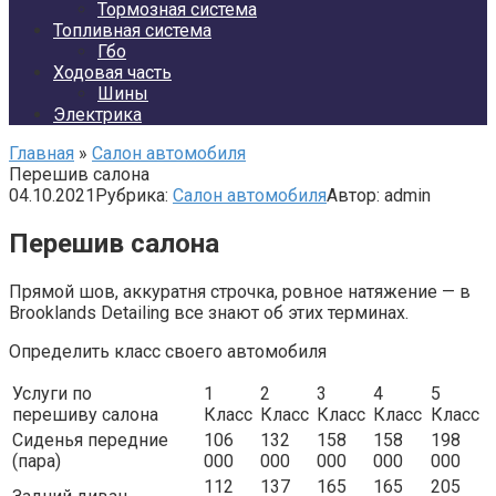
Тормозная система
Топливная система
Гбо
Ходовая часть
Шины
Электрика
Главная
»
Салон автомобиля
Перешив салона
04.10.2021
Рубрика:
Салон автомобиля
Автор:
admin
Перешив салона
Прямой шов, аккуратня строчка, ровное натяжение — в
Brooklands Detailing все знают об этих терминах.
Определить класс своего автомобиля
Услуги по
1
2
3
4
5
перешиву салона
Класс
Класс
Класс
Класс
Класс
Сиденья передние
106
132
158
158
198
(пара)
000
000
000
000
000
112
137
165
165
205