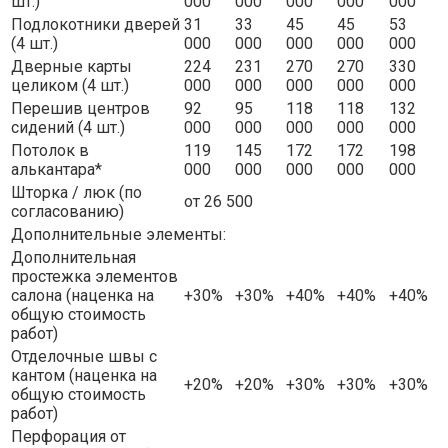
шт.)
000
000
000
000
000
Подлокотники дверей
31
33
45
45
53
(4 шт.)
000
000
000
000
000
Дверные карты
224
231
270
270
330
целиком (4 шт.)
000
000
000
000
000
Перешив центров
92
95
118
118
132
сидений (4 шт.)
000
000
000
000
000
Потолок в
119
145
172
172
198
алькантара*
000
000
000
000
000
Шторка / люк (по
от 26 500
согласованию)
Дополнительные элементы:
Дополнительная
простежка элементов
салона (наценка на
+30%
+30%
+40%
+40%
+40%
общую стоимость
работ)
Отделочные швы с
кантом (наценка на
+20%
+20%
+30%
+30%
+30%
общую стоимость
работ)
Перфорация от