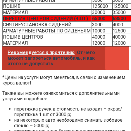
стекло – 5000 р;
перетяжка крышки багажника считается отдельно
от 12500 р;
авто с сетками в люкепанораме (+ 10000 р – 1
сетка), (+20000 р – 2 сетки).
Для владельцев Infiniti QX70 – крышка багажника в
районе заднего стекла не подлежит перетяжке, в связи с
образованием конденсата. Поэтому мы производим её
окрас – 16500 р.
Преимущества нашей компании
За дополнительной информацией и консультацией от
наших мастеров вы всегда можете написать нам в
любом из удобных для вас мессенджеров. Присылайте
фотографии желаемого тюнинга в Telegram и WhatsApp
по номеру
+7 (926) 604 00 33
. Мы советуем вам
присылать фотографии текущего состояния вашего
автомобиля для ознакомления с полной ситуацией и
идеи для будущего дизайна для получения подробной
консультации касаемо стоимости.
Наши сильные стороны: