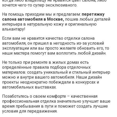
условия для передвижения.
Наши услуги
Среди наиболее востребованных услуг по пошиву
салона можно выделить проблему износа кожи на руле.
Зачастую именно он страдает первым, так как в
процессе эксплуатации руль несомненно используется
чаще остальных элементов. У нас вы можете заказать
перетяжку руля автомобиля в Москве,
обновить обод
руля, а также дополнительно Вы можете заказать
изменение анатомии руля с помощью пенополиуретана
либо улучшить комфорт в поездке благодаря
встроенному подогреву руля.
Еще одна проблемная зона в салоне автомобиля – это
потолок, так как он зачастую выполнен из светлой ткани,
быстро пачкается, а также замечено, что даже при
дорогом кожаном салоне потолок выполняется из
дешевых материалов. Мы предлагаем услуги
перетяжки потолка автомобиля в Москве
, а также
обновления солнцезащитных козырьков и стоек. При
работе мы используем итальянскую алькантару либо
потолочную ткань MAH немецкого производителя.