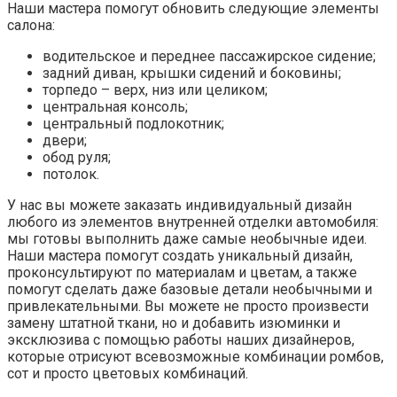
Материалы
При обращении в наше ателье за
пошивом салона
автомобиля в Москве
вы получаете работу высокого
качества благодаря использованию отделочных
материалов премиум класса. У нас возможна
перетяжка потолка автомобиля алькантарой
, а также
пошив любых деталей из натуральной кожи.
Наши мастера используют только качественные
материалы для гарантии долгого срока службы. Мы
обращаемся к проверенным производителям:
натуральная кожа немецких брендов Hans Reinke и
MAH;
натуральная кожа итальянских производств Nappa
и Monza;
искусственная замша итальянского производителя
Alcantara;
оригинальная потолочная ткань MAH, производства
Германии.