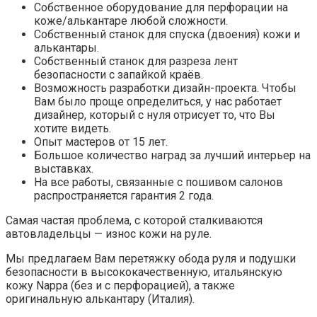
Стоимость такой услуги начинается от 9500руб, дальше
всё зависит от сложности дизайна!
Помимо перетяжки, мы предлагаем Вам
дополнительные услуги для рулей:
изменение анатомии руля с помощью
пенополиуретана (от
15000руб
);
установка фирменного подогрева руля, зона
обогрева обода 100% (
от 22000руб
);
ламинация обода руля и вставок в руль
натуральным карбоном (
от 8000руб за деталь
).
Большинство современных автомобилей
комплектуются кожаным салоном, но потолок, как
правило, выполнен из светлой ткани.
Мы предлагаем Вам внести дополнительный уют и
роскошь в интерьер, путём перетяжки потолка, стоек и
солнцезащитных козырьков оригинальной алькантарой
(Италия) либо немецкой потолочной тканью (Mah).
Также, вы можете не просто произвести замену штатной