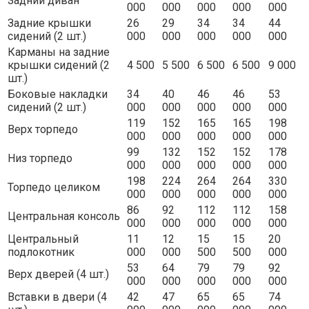
Задний диван
000
000
000
000
000
Задние крышки
26
29
34
34
44
сидений (2 шт.)
000
000
000
000
000
Карманы на задние
крышки сидений (2
4 500
5 500
6 500
6 500
9 000
шт.)
Боковые накладки
34
40
46
46
53
сидений (2 шт.)
000
000
000
000
000
119
152
165
165
198
Верх торпедо
000
000
000
000
000
99
132
152
152
178
Низ торпедо
000
000
000
000
000
198
224
264
264
330
Торпедо целиком
000
000
000
000
000
86
92
112
112
158
Центральная консоль
000
000
000
000
000
Центральный
11
12
15
15
20
подлокотник
000
000
500
500
000
53
64
79
79
92
Верх дверей (4 шт.)
000
000
000
000
000
Вставки в двери (4
42
47
65
65
74