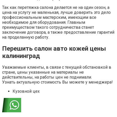
Whatsapp
Telegram
Наш адрес:
Москва, ул. Подъёмная, дом 14, стр. 10
Пошив салона
Тюнинг ателье Fat Tony предлагает для своих клиентов
широкий спектр услуг по тюнингу автомобиля – мы
оказываем услуги как с внешней отделкой и кузовными
работами, так и с внутренней работой над салоном.
Качество отделочных материалов в автомобилях
сегодня редко отличается высоким качеством, в целях
удешевления используется бюджетные китайские
материалы, а иногда в наличии нет подходящей