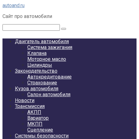
Перейти
autoand.ru
к
Сайт про автомобили
контенту
Поиск:
Двигатель автомобиля
Система зажигания
Клапана
Моторное масло
Цилиндры
Законодательство
Автокредитование
Страхование
Кузов автомобиля
Салон автомобиля
Новости
Трансмиссия
АКПП
Вариатор
МКПП
Сцепление
Системы безопасности