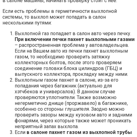
в салоне машины, начинать проверку стоит с нее.
Если есть проблемы в герметичности выхлопной
системы, то выхлоп может попадать в салон
несколькими путями:
Выхлопной газ попадает в салон авто через печку.
При включении печки пахнет выхлопными газами
– распространенная проблема у автовладельцев.
Если на Вашем авто из печки пахнет выхлопным
газом, то необходимо проверить затяжку
коллекторных болтов, после этого проверяем
соединение головки блока цилиндров (ГБЦ) и
выпускного коллектора, прокладку между ними.
Выхлопным газом пахнет в салоне, из-за его
попадания через багажник (актуально для
хэтчбеков и универсалов). В данном случае
проверяются уплотнители. Также возможно
негерметично днище (проржавело) в багажнике,
особенно со стороны глушителя. Заодно можно
проверить зазоры между кузовом авто и задними
фонарями, через которые также может проникать
неприятный запах выхлопа.
Если
в салоне пахнет газом из выхлопной трубы