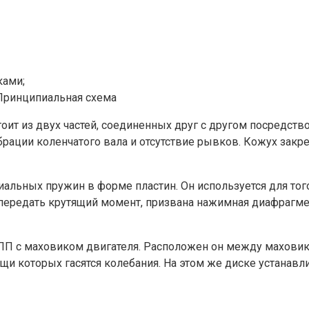
ками;
 Принципиальная схема
т из двух частей, соединенных друг с другом посредство
рации коленчатого вала и отсутствие рывков. Кожух закр
альных пружин в форме пластин. Он используется для тог
передать крутящий момент, призвана нажимная диафрагме
ПП с маховиком двигателя. Расположен он между махови
и которых гасятся колебания. На этом же диске устанавл