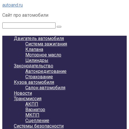
Перейти
autoand.ru
к
Сайт про автомобили
контенту
Поиск:
Двигатель автомобиля
Система зажигания
Клапана
Моторное масло
Цилиндры
Законодательство
Автокредитование
Страхование
Кузов автомобиля
Салон автомобиля
Новости
Трансмиссия
АКПП
Вариатор
МКПП
Сцепление
Системы безопасности