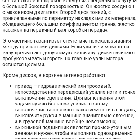
собой толстое и широкое кольцо из специального чугуна
с большой боковой поверхностью. Он жестко соединен
с маховиком двигателя. Второй диск тонкий, с
приклепанными по периметру накладками из материала,
обладающего большим коэффициентом трения, жестко
насажен на первичный вал коробки передач.
Это частично гарантирует отсутствие проскальзывания
между прижатыми дисками. Если усилие и момент на
валу превышает допустимую величину, диски начинают
пробуксовывать и гореть, но главные узлы мотора
остаются целыми.
Кроме дисков, в корзине активно работают:
привод — гидравлический или тросовый,
непосредственно передающий усилие ноги к точке
выключения сцепления. Для выполнения этой
задачи нужно большое усилие, поэтому
выключение выполняют нажатием ноги на педаль,
выключить рукой в машине значительно сложнее,
а в грузовой машине вообще невозможно;
выжимной подшипник является промежуточным
звеном и нужен, чтобы выполнить одновременно