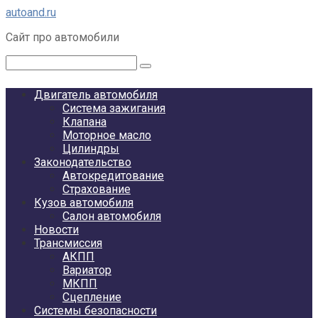
Перейти
autoand.ru
к
Сайт про автомобили
контенту
Поиск:
Двигатель автомобиля
Система зажигания
Клапана
Моторное масло
Цилиндры
Законодательство
Автокредитование
Страхование
Кузов автомобиля
Салон автомобиля
Новости
Трансмиссия
АКПП
Вариатор
МКПП
Сцепление
Системы безопасности