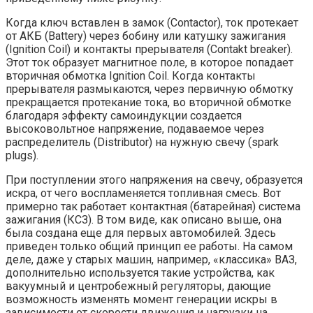
Когда ключ вставлен в замок (Contactor), ток протекает
от АКБ (Battery) через бобину или катушку зажигания
(Ignition Coil) и контакты прерывателя (Contakt breaker).
Этот ток образует магнитное поле, в которое попадает
вторичная обмотка Ignition Coil. Когда контакты
прерывателя размыкаются, через первичную обмотку
прекращается протекание тока, во вторичной обмотке
благодаря эффекту самоиндукции создается
высоковольтное напряжение, подаваемое через
распределитель (Distributor) на нужную свечу (spark
plugs).
При поступлении этого напряжения на свечу, образуется
искра, от чего воспламеняется топливная смесь. Вот
примерно так работает контактная (батарейная) система
зажигания (КСЗ). В том виде, как описано выше, она
была создана еще для первых автомобилей. Здесь
приведен только общий принцип ее работы. На самом
деле, даже у старых машин, например, «классика» ВАЗ,
дополнительно используется такие устройства, как
вакуумный и центробежный регуляторы, дающие
возможность изменять момент генерации искры в
зависимости от скорости движения и нагрузки на