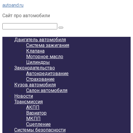
Перейти
autoand.ru
к
Сайт про автомобили
контенту
Поиск:
Двигатель автомобиля
Система зажигания
Клапана
Моторное масло
Цилиндры
Законодательство
Автокредитование
Страхование
Кузов автомобиля
Салон автомобиля
Новости
Трансмиссия
АКПП
Вариатор
МКПП
Сцепление
Системы безопасности