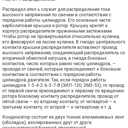
Распредел ител ь служит для распределения тока
высокого напряжения по свечам в соответствии с
порядком работы цилиндров. Его основные части:
карболитовая крышка и ротор. Крышку крепят к
корпусу распределителя пружинными застежками.
Чтобы ротор не провертывался относительно кулачка,
его фиксируют на лыске кулачка. В гнездо центрального
контакта крышки распределителя вставляют провод
высокого напряжения, соединяющий распределитель со
вторичной обмоткой катушки, а гнезда боковых
контактов, число которых равно числу цилиндров, —
провода от свечей, которые присоединяют к боковым
контактам в соответствии с порядком работы
цилиндров двигателя. Так, если порядок работы
цилиндров 1-5-4-2-6-3-7-8 (ЗИЛ-130, 3M3-53), то провод
от первой свечи присоединяют к первому по вращению
ротора боковому контакту распределителя, провод от
пятой свечи — ко второму контакту, от четвертой — к
третьему контакту, от второй — к четвертому и т. д.
Конденсатор состоит из двух тонких алюминиевых лент
(обкладок), изолированных друг от друга
конденсаторной бумагой, пропитанной