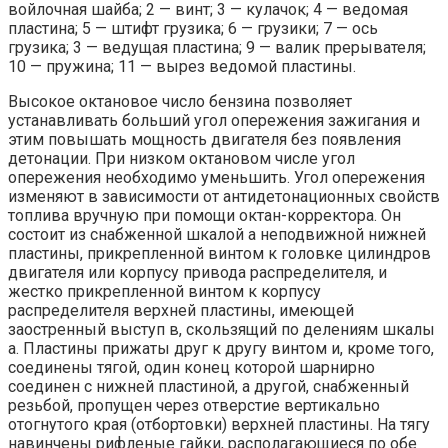
войлочная шайба; 2 — винт; 3 — кулачок; 4 — ведомая
пластина; 5 — штифт грузика; 6 — грузики; 7 — ось
грузика; 3 — ведущая пластина; 9 — валик прерывателя;
10 — пружина; 11 — вырез ведомой пластины.
Высокое октановое число бензина позволяет
устанавливать больший угол опережения зажигания и
этим повышать мощность двигателя без появления
детонации. При низком октановом числе угол
опережения необходимо уменьшить. Угол опережения
изменяют в зависимости от антидетонационных свойств
топлива вручную при помощи октан-корректора. Он
состоит из снабженной шкалой а неподвижной нижней
пластины, прикрепленной винтом к головке цилиндров
двигателя или корпусу привода распределителя, и
жестко прикрепленной винтом к корпусу
распределителя верхней пластины, имеющей
заостренный выступ в, скользящий по делениям шкалы
а. Пластины прижаты друг к другу винтом и, кроме того,
соединены тягой, один конец которой шарнирно
соединен с нижней пластиной, а другой, снабженный
резьбой, пропущен через отверстие вертикально
отогнутого края (отбортовки) верхней пластины. На тягу
навинчены рифленые гайки, располагающиеся по обе