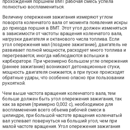
прохождения поршнем ВМТ рабочая смесь успела
полностью воспламениться.
Величину опережения зажигания измеряют углом
поворота коленчатого вала от момента появления искры
до прихода поршня в ВМТ. Этот угол должен изменяться
в зависимости от частоты вращения коленчатого вала,
нагрузки двигателя и октанового числа топлива. Если
угол опережения мал (позднее зажигание), двигатель не
развивает полной мощности, расходует много топлива и
перегревается; иногда наблюдаются вспышки в
карбюраторе. При чрезмерно большом угле опережения
(раннее зажигание) возникают детонационные стуки,
мощность двигателя снижается, а при пуске происходят
обратные удары, что особенно опасно при пользовании
рукояткой.
Чем выше частота вращения коленчатого вала, тем
больше должен быть угол опережения зажигания, так
как за время (примерно 0,002 с), необходимое для
воспламенения всего объема рабочей смеси в
цилиндре, при большой частоте вращения коленчатый
вал успевает повернуться на больший угол, чем при
малой частоте вращения. Угол опережения зажигания