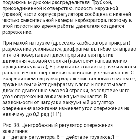
подвижным диском распределителя. Трубкой,
присоединенной к отверстию, полость наружной
(правой) части корпуса регулятора сообщена с нижней
частью смесительной камеры карбюратора, поэтому в
этой полости во время работы двигателя создается
разрежение.
При малой нагрузке (дроссель карбюратора прикрыт)
разрежение усиливается, диафрагма выгибается вправо
и тягой повертывает диск прерывателя против
движения часовой стрелки (навстречу направлению
вращения кулачка), В результате контакты размыкаются
раньше и угол опережения зажигания увеличивается. С
возрастанием нагрузки разрежение становится меньше,
пружина выгибает диафрагму влево и повертывает
диск по движению часовой стрелки, вследствие чего
угол опережения зажигания уменьшается. В
зависимости от нагрузки вакуумный регулятор
опережения зажигания изменяет угол опережения на
величину до 0,2 рад (11°).
Рис. 38. Центробежный регулятор опережения
зажигания:
а — детали регулятора; б — действие грузиков;1 —