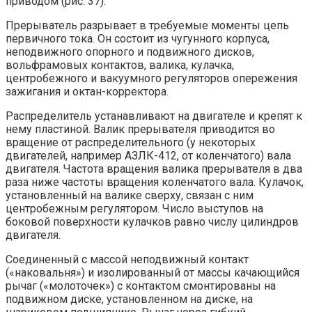
приводом (рис. 37).
Прерыватель разрывает в требуемые моменты цепь
первичного тока. Он состоит из чугунного корпуса,
неподвижного опорного и подвижного дисков,
вольфрамовых контактов, валика, кулачка,
центробежного и вакуумного регуляторов опережения
зажигания и октан-корректора.
Распределитель устанавливают на двигателе и крепят к
нему пластиной. Валик прерывателя приводится во
вращение от распределительного (у некоторых
двигателей, например АЗЛК-412, от коленчатого) вала
двигателя. Частота вращения валика прерывателя в два
раза ниже частоты вращения коленчатого вала. Кулачок,
установленный на валике сверху, связан с ним
центробежным регулятором. Число выступов на
боковой поверхности кулачков равно числу цилиндров
двигателя.
Соединенный с массой неподвижный контакт
(«наковальня») и изолированный от массы качающийся
рычаг («молоточек») с контактом смонтированы на
подвижном диске, установленном на диске, на