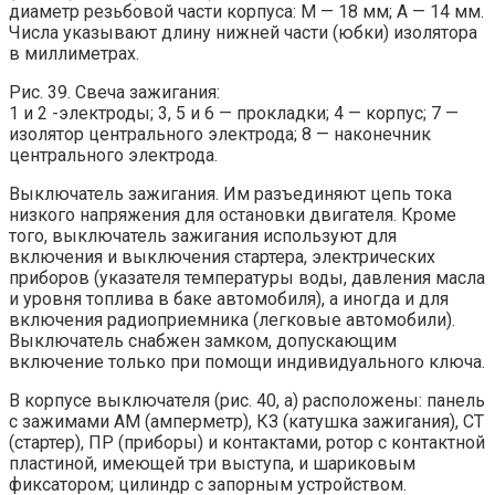
диаметр резьбовой части корпуса: М — 18 мм; А — 14 мм.
Числа указывают длину нижней части (юбки) изолятора
в миллиметрах.
Рис. 39. Свеча зажигания:
1 и 2 -электроды; 3, 5 и 6 — прокладки; 4 — корпус; 7 —
изолятор центрального электрода; 8 — наконечник
центрального электрода.
Выключатель зажигания. Им разъединяют цепь тока
низкого напряжения для остановки двигателя. Кроме
того, выключатель зажигания используют для
включения и выключения стартера, электрических
приборов (указателя температуры воды, давления масла
и уровня топлива в баке автомобиля), а иногда и для
включения радиоприемника (легковые автомобили).
Выключатель снабжен замком, допускающим
включение только при помощи индивидуального ключа.
В корпусе выключателя (рис. 40, а) расположены: панель
с зажимами AM (амперметр), КЗ (катушка зажигания), СТ
(стартер), ПР (приборы) и контактами, ротор с контактной
пластиной, имеющей три выступа, и шариковым
фиксатором; цилиндр с запорным устройством.