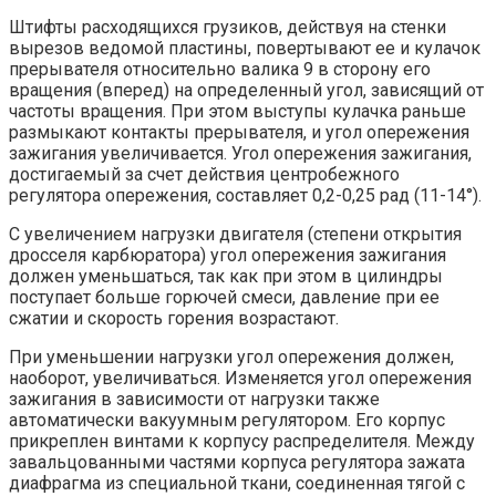
Штифты расходящихся грузиков, действуя на стенки
вырезов ведомой пластины, повертывают ее и кулачок
прерывателя относительно валика 9 в сторону его
вращения (вперед) на определенный угол, зависящий от
частоты вращения. При этом выступы кулачка раньше
размыкают контакты прерывателя, и угол опережения
зажигания увеличивается. Угол опережения зажигания,
достигаемый за счет действия центробежного
регулятора опережения, составляет 0,2-0,25 рад (11-14°).
С увеличением нагрузки двигателя (степени открытия
дросселя карбюратора) угол опережения зажигания
должен уменьшаться, так как при этом в цилиндры
поступает больше горючей смеси, давление при ее
сжатии и скорость горения возрастают.
При уменьшении нагрузки угол опережения должен,
наоборот, увеличиваться. Изменяется угол опережения
зажигания в зависимости от нагрузки также
автоматически вакуумным регулятором. Его корпус
прикреплен винтами к корпусу распределителя. Между
завальцованными частями корпуса регулятора зажата
диафрагма из специальной ткани, соединенная тягой с