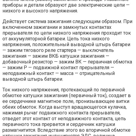
приборы и детали образуют две электрические цепи —
низкого и высокого напряжения.
Действует система зажигания следующим образом. При
включенном зажигании и замкнутых контактах
прерывателя по цепи низкого напряжения проходит ток
от аккумуляторной батареи. Цепь тока низкого
напряжения, положительный выводной штырь батареи
— зажим тягового реле стартера — выключатель
зажигания — зажим ВКБ катушки зажигания —
добавочный резистор — зажим ВК — первичная обмотка
— зажим Р — подвижной контакт прерывателя —
неподвижный контакт — масса — отрицательный
выводной штырь батареи.
Ток низкого напряжения, протекающий по первичной
обмотке катушки зажигания (первичный ток), создает в
ее сердечнике магнитное поле, пронизывающее витки
обеих обмоток. Когда выступ вращающегося кулачка,
нажимая рычаг подвижного контакта прерывателя,
отведет этот контакт от неподвижного контакта, цепь
первичного тока прервется и сердечник катушки
размагнитится. Вследствие этого во вторичной обмотке
катушки зажигания индуцируется ЭДС, величина