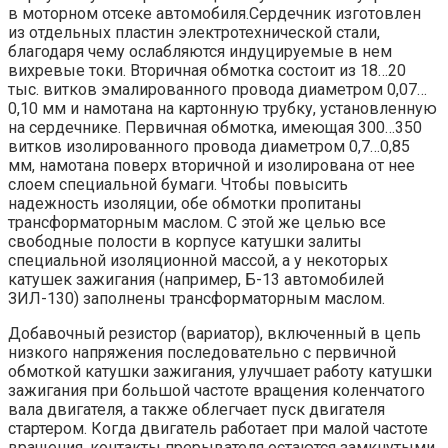
в моторном отсеке автомобиля.Сердечник изготовлен
из отдельных пластин электротехнической стали,
благодаря чему ослабляются индуцируемые в нем
вихревые токи. Вторичная обмотка состоит из 18…20
тыс. витков эмалированного провода диаметром 0,07…
0,10 мм и намотана на картонную трубку, установленную
на сердечнике. Первичная обмотка, имеющая 300…350
витков изолированного провода диаметром 0,7…0,85
мм, намотана поверх вторичной и изолирована от нее
слоем специальной бумаги. Чтобы повысить
надежность изоляции, обе обмотки пропитаны
трансформаторным маслом. С этой же целью все
свободные полости в корпусе катушки залиты
специальной изоляционной массой, а у некоторых
катушек зажигания (например, Б-13 автомобилей
ЗИЛ-130) заполнены трансформаторным маслом.
Добавочный резистор (вариатор), включенный в цепь
низкого напряжения последовательно с первичной
обмоткой катушки зажигания, улучшает работу катушки
зажигания при большой частоте вращения коленчатого
вала двигателя, а также облегчает пуск двигателя
стартером. Когда двигатель работает при малой частоте
вращения, контакты прерывателя остаются замкнутыми