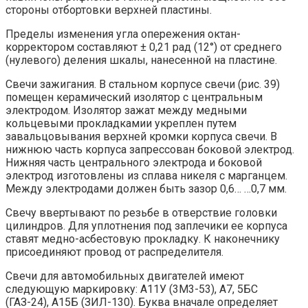
стороны отбортовки верхней пластины.
Пределы изменения угла опережения октан-
корректором составляют ± 0,21 рад (12°) от среднего
(нулевого) деления шкалы, нанесенной на пластине.
Свечи зажигания. В стальном корпусе свечи (рис. 39)
помещен керамический изолятор с центральным
электродом. Изолятор зажат между медными
кольцевыми прокладкамии укреплен путем
завальцовывания верхней кромки корпуса свечи. В
нижнюю часть корпуса запрессован боковой электрод.
Нижняя часть центрального электрода и боковой
электрод изготовлены из сплава никеля с марганцем.
Между электродами должен быть зазор 0,6… …0,7 мм.
Свечу ввертывают по резьбе в отверствие головки
цилиндров. Для уплотнения под заплечики ее корпуса
ставят медно-асбестовую прокладку. К наконечнику
присоединяют провод от распределителя.
Свечи для автомобильных двигателей имеют
следующую маркировку: А11У (3M3-53), А7, 5БС
(ГАЗ-24), А15Б (ЗИЛ-130). Буква вначале определяет