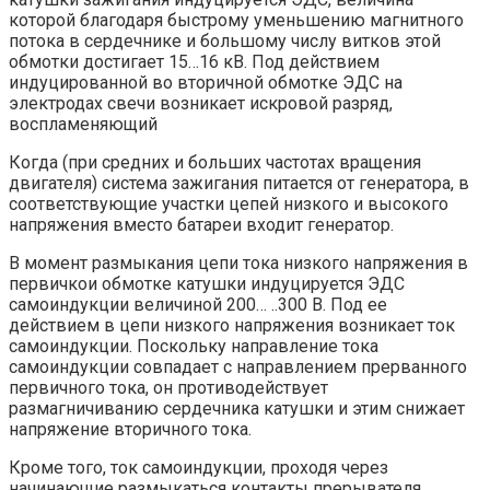
которой благодаря быстрому уменьшению магнитного
потока в сердечнике и большому числу витков этой
обмотки достигает 15…16 кВ. Под действием
индуцированной во вторичной обмотке ЭДС на
электродах свечи возникает искровой разряд,
воспламеняющий
Когда (при средних и больших частотах вращения
двигателя) система зажигания питается от генератора, в
соответствующие участки цепей низкого и высокого
напряжения вместо батареи входит генератор.
В момент размыкания цепи тока низкого напряжения в
первичкои обмотке катушки индуцируется ЭДС
самоиндукции величиной 200… ..300 В. Под ее
действием в цепи низкого напряжения возникает ток
самоиндукции. Поскольку направление тока
самоиндукции совпадает с направлением прерванного
первичного тока, он противодействует
размагничиванию сердечника катушки и этим снижает
напряжение вторичного тока.
Кроме того, ток самоиндукции, проходя через
начинающие размыкаться контакты прерывателя,