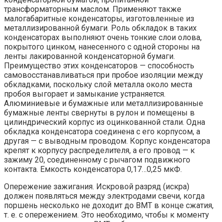
трансформаторным маслом. Применяют также
малогабаритные конденсаторы, изготовленные из
металлизированной бумаги. Роль обкладок в таких
конденсаторах выполняют очень тонкие слои олова,
покрытого цинком, нанесенного с одной стороны на
ленты лакированной конденсаторной бумаги.
Преимущество этих конденсаторов — способность
самовосстанавливаться при пробое изоляции между
обкладками, поскольку слой металла около места
пробоя выгорает и замыкание устраняется.
Алюминиевые и бумажные или металлизированные
бумажные ленты свернуты в рулон и помещены в
цилиндрический корпус из оцинкованной стали. Одна
обкладка конденсатора соединена с его корпусом, а
другая — с выводным проводом. Корпус конденсатора
крепят к корпусу распределителя, а его провод — к
зажиму 20, соединенному с рычагом подвижного
контакта. Емкость конденсатора 0,17…0,25 мкФ.
Опережение зажигания. Искровой разряд (искра)
должен появляться между электродами свечи, когда
поршень несколько не доходит до ВМТ в конце сжатия,
т. е. с опережением. Это необходимо, чтобы к моменту