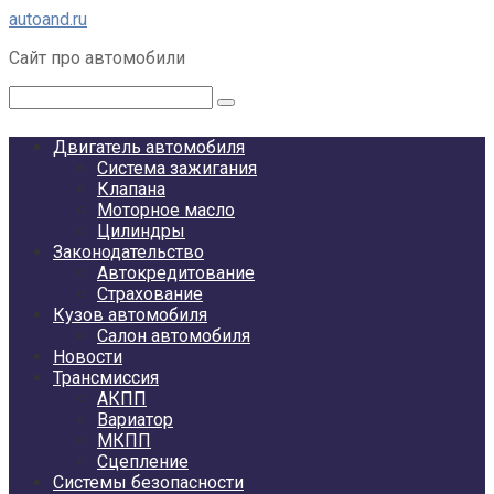
Перейти
autoand.ru
к
Сайт про автомобили
контенту
Поиск:
Двигатель автомобиля
Система зажигания
Клапана
Моторное масло
Цилиндры
Законодательство
Автокредитование
Страхование
Кузов автомобиля
Салон автомобиля
Новости
Трансмиссия
АКПП
Вариатор
МКПП
Сцепление
Системы безопасности