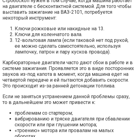
Стробоскоп нужен в том случае, когда машина работает
на двигателе с бесконтактной системой. Для того чтобы
выставить зажигание на ВАЗ-2101, потребуется
некоторый инструмент:
Ключи рожковые или накидные на 13.
Ключи для коленчатого вала.
12-вольтовая лампа (если таковой нет под рукой,
ее можно сделать самостоятельно, используя
лампочку, патрон и пару кусков провода).
Карбюраторные двигатели часто дают сбои в работе и в
системе зажигания. Проявляется это в виде посторонних
звуков из-под капота в момент, когда машина едет на
четвертой передаче и ей пытаются добавить скорости.
Это происходит из-за ранней детонации топлива.
Если не заняться устранением данной проблемы сразу,
то в дальнейшем это может привести к:
проблемам со стартером;
вибрированию и тряске двигателя при сбавлении
скорости или при глушении мотора;
«троению» мотора или провалам на малых
оборотах.