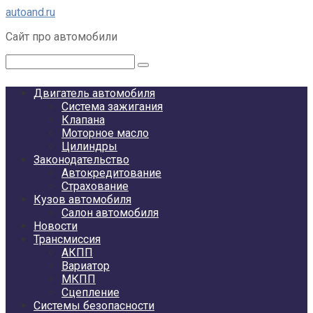
Перейти
autoand.ru
к
Сайт про автомобили
контенту
Поиск:
Двигатель автомобиля
Система зажигания
Клапана
Моторное масло
Цилиндры
Законодательство
Автокредитование
Страхование
Кузов автомобиля
Салон автомобиля
Новости
Трансмиссия
АКПП
Вариатор
МКПП
Сцепление
Системы безопасности