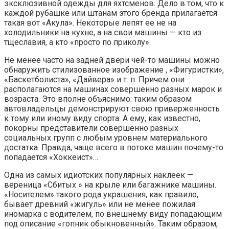
эксклюзивной одежды для яхтсменов. Дело в том, что к
каждой рубашке или штанам этого бренда прилагается
такая вот «Акула». Некоторые лепят ее не на
холодильники на кухне, а на свои машины — кто из
тщеславия, а кто «просто по приколу».
Не менее часто на задней двери чей-то машины можно
обнаружить стилизованное изображение , «Фигуристки»,
«Баскетболиста», «Дайвера» и т. п. Причем они
располагаются на машинах совершенно разных марок и
возраста. Это вполне объяснимо: таким образом
автовладельцы демонстрируют свою приверженность
к тому или иному виду спорта. А ему, как известно,
покорны представители совершенно разных
социальных групп с любым уровнем материального
достатка. Правда, чаще всего в потоке машин почему-то
попадается «Хоккеист»…
Одна из самых идиотских популярных наклеек —
вереница «Сбитых » на крыле или багажнике машины.
«Носителем» такого рода украшения, как правило,
бывает древний «жигуль» или не менее пожилая
иномарка с водителем, по внешнему виду попадающим
под описание «гопник обыкновенный». Таким образом,