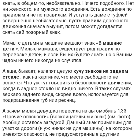
знать, в общем-то, необязательно. Ничего подобного. Нет
ни женского, ни мужского вождения. Есть вождения по
правилам и не по правилам. И уступать даме с туфлей
совершенно необязательно, пусть правила дорожного
движения сначала выучит, потом может догадается
снять сей позорный знак.
Мамы с детьми в машине вешают знак «
В машине
дети
«. Милые мамаши, существует ряд правил по
перевозке детей, и если Вы их будете знать, но с Вашим
чадом ничего никогда не случится.
А еще, бывает, налепят целую
кучу знаков на заднем
стекле
, как на картинке, что места свободного не
остается. Что уж тут говорить о безопасности движения,
когда в заднее стекло не видно ничего. В таких случаях
зеркало заднего вида, скорее всего, используется для
подкрашивания губ или ресниц.
А зачем милая девушка повесила на автомобиль 1.33
«Прочие опасности» (восклицательный знак) (см. фото)
вообще осталось загадкой. Данный знак применим для
участка дороги (и уж никак не для машины), на котором
имеются опасности, не предусмотренные другими