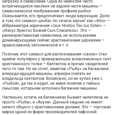
нагрузку и символами. Одна из наиболее часто
встречающихся наклеек на задней части машины —
символическое изображение профиля рыбки.
Оказывается, его предпочитают люди верующие. Дело
в том, что символ «рыба» по-геческ звучит как «ihtis» —
аббревиатура изречения «Isus Hristos Teu Ius Soter» —
«Иисус Христос Божий Сын Спаситель». Это —
раннехристианская символика, не используемая
доминирующими сейчас христианскими церквями —
православной, католической и т. п.
Поэтому этот символ для распознавания «своих» стал
крайне популярен у приверженцев всевозможных сект
христианского толка — баптистов и прочих свидетелей
чего-то там. Но не стоит, заметив «Рыбу» на багажнике
впереди идущей машины, априори считать ее
владельца сектантом. Возможно, он ее купил уже с
«Рыбой», да так и ездит, не имея понятия о тайных
смыслах, которыми исполнен багажник машины.
Частенько, кстати, на багажниках бывает налеплена не
просто «Рыба», а «Акула». Данный хищник не имеет
ничего общего с христианскими делами. Это — торговая
марка одной из фирм-производителей пафосной