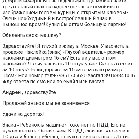
Добрый вечер!А Вы не подскажите,где можно найти
треугольный знак на заднее стекло автомобиля с
изображением головы курицы с открытым клювом?
Очень необходимый и востребованный знак в
нынешнее время!Купил бы оптом большую партию!
Обклеить свою машину?
Здравствуйте! Я глухой и живу в Москве. У вас есть в
продаже Наклейка (знак) «Глухой водитель» размер
наклейки диаметром 16 см? Есть ли у вас оптом
наклейка? Я хочу заказать 10 штук у вас. Сколько стоит
за 10 штук? Если дороже за 16см,то можно размер
14см? мой номер тел:+79851735620,вастап 89168841016
жду ответа по смс или по емайл или вастап.
Андрей
, здравствуйте.
Продажей знаков мы не занимаемся.
Удачи на дорогах!
Знака «Ребёнок в машине» тоже нет по ПДД. Его не
нужно вешать. Он ни о чём. В ПДД сказано, что если в
ТС два и более ребёнка, то нужно вешать знак «Дети».