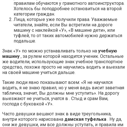
правилам обучаются у грамотного автоинструктора.
Хотелось бы поподробнее остановиться на второй
категории граждан.
Лица, которые уже получили права. Уважаемые
читатели, знайте, если Вы встретили на дороге
машину с наклейкой «У», «В машине дети», или
туфлей, то от таких автомобилей нужно держаться
подальше.
Знак «У» по можно устанавливать только на
учебную
машину
, за рулем которой находится ученик. Остальные
же водители, использующие знак учебное транспортное
средство, похоже просто не научились водить и выехали
на своей машине учиться дальше.
Такие люди явно показывают всем: «Я не научился
водить, я не знаю правил, но у меня ведь висит заветная
табличка, значит, Вы должны мне уступить». На дорогу
выезжают не учиться, учатся в . Стыд и срам Вам,
господа с буковкой «У».
Часто девушки вешают знак в виде треугольника,
внутри которого нарисована
дамская туфелька
. Ну да,
они же девушки, им все должны уступать, и правила им