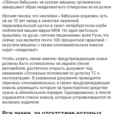
«Сбитые бабушки» на кузове машины органически
завершают образ неадекватного отморозка за ее рулем.
Ирония такова, что наклейка « бабушка» родилась чуть
ли не 10 лет назад в качестве невинной
первоапрельской шутки в санкт-петербургском клубе
любителей машин марки MINI. Но идея настолько
пришлась по душе «четким пацанчикам» всея Руси, что
сейчас она является почти 100-процентной гарантией —
за рулем машины с таким опознавательным знаком
сидит «неадекват».
Чтобы узнать, какие именно предупреждающие знаки
должны быть установлены на заднем стекле
автомобиля, достаточно открыть документ под
названием «Основные положения по допуску ТС к
эксплуатации». В указанном документе приводится
перечень опознавательных, а также предупреждающих
знаков, размещать которые на транспортном средстве
нужно в обязательном порядке. Одновременно, в тексте
содержится список знаков, которые устанавливаются по
желанию водителя.
Все знаки, за отсутствие которых