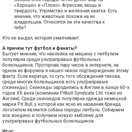
«Хорошо» и «Плохо». Агрессия, мощь и
твердость. Упрямство и железная хватка. Есть
мнение, что животные похожи на их
владельцев. Относятся ли эти качества к
тебе?
Кто ее выдал, история умалчивает.
А причем тут футбол и фанаты?
Бытует мнение, что наклейка на машину с питбулем
популярна среди ультраправых футбольных
болельщиков. Проторчав пару часов в интернете, на
одном из форумов я нашел некое подтверждение этому
факту. Если вкратце, то суть того обсуждения такова,
среди многих болельщиков есть ультраправые
(скинхеды). Скинхеды зародились в Англии в конце 60-х
годов XX века (компании Pitbull Syndicate Ltd. тоже из
Англии). Среди скинхедов популярна одежда немецкой
марки Pit Bull, у которой как ясно из названия бренда,
логотипом является собака породы питбуль. Собираем
все воедино и получаем новую эмблему для
ультраправых футбольных болельщиков
Итог: