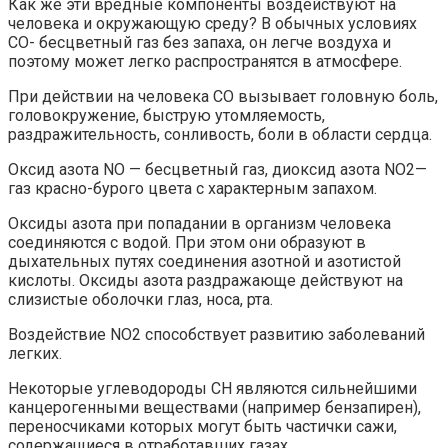
Как же эти вредные компоненты воздействуют на
человека и окружающую среду? В обычных условиях
СО- бесцветный газ без запаха, он легче воздуха и
поэтому может легко распространятся в атмосфере.
При действии на человека СО вызывает головную боль,
головокружение, быструю утомляемость,
раздражительность, сонливость, боли в области сердца.
Оксид азота NO — бесцветный газ, диоксид азота NO2—
газ красно-бурого цвета с характерным запахом.
Оксиды азота при попадании в организм человека
соединяются с водой. При этом они образуют в
дыхательных путях соединения азотной и азотистой
кислоты. Оксиды азота раздражающе действуют на
слизистые оболочки глаз, носа, рта.
Воздействие NO2 cпособствует развитию заболеваний
легких.
Некоторые углеводороды СН являются сильнейшими
канцерогенными веществами (например бензапирен),
переносчиками которых могут быть частички сажи,
содержащиеся в отработавших газах.