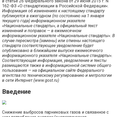
в
статье 26 Федерального закона от 29 июня 2015 г. N
162-ФЗ «О стандартизации в Российской Федерации
«
.
Информация
об
изменениях
к
настоящему
стандарту
публикуется
в
ежегодном
(по
состоянию
на
1
января
текущего
года)
информационном
указателе
«
Национальные
стандарты
«
,
а
официальный
текст
изменений
и
поправок
—
в
ежемесячном
информационном
указателе
«
Национальные
стандарты
«
.
В
случае
пересмотра
(замены)
или
отмены
настоящего
стандарта
соответствующее
уведомление
будет
опубликовано
в
ближайшем
выпуске
ежемесячного
информационного
указателя
«
Национальные
стандарты
«
.
Соответствующая
информация,
уведомление
и
тексты
размещаются
также
в
информационной
системе
общего
пользования
—
на
официальном
сайте
Федерального
агентства
по
техническому
регулированию
и
метрологии
в
сети
Интернет
(
www
.
gost
.
ru
)
Введение
Снижение выбросов парниковых газов и связанное с