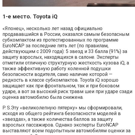
1-е место. Toyota iQ
«Японец», несколько лет назад официально
продававшийся в России, оказался самым безопасным
субкомпактом из протестированных по программе
EuroNCAP за последние пять лет (по правилам,
действующим с 2009 года): 5 звезд и 33 балла (91%) за
защиту взрослых, находящихся в салоне. Эксперты
отметили отличную структурную жесткость кузова iQ, а
также эффективную работу коленной подушки
безопасности водителя, само наличие которой —
редкость в классе субкомпактов. Toyota iQ хорошо
защищает как при фронтальном, так и при боковом
ударе, а вот за высокий риск травм шеи при ударе сзади
оценка автомобилю была снижена.
P. S.Эту «великолепную пятерку» мы сформировали,
исходя из общего рейтинга безопасности моделей в
«звездах», а также количества баллов за защиту
взрослых пассажиров. Однако эксперты EuroNCAP
выставляют всем подопытным автомобилям оценки за