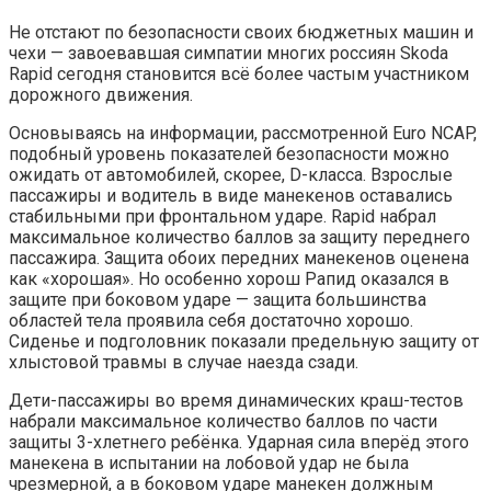
Не отстают по безопасности своих бюджетных машин и
чехи — завоевавшая симпатии многих россиян Skoda
Rapid сегодня становится всё более частым участником
дорожного движения.
Основываясь на информации, рассмотренной Euro NCAP,
подобный уровень показателей безопасности можно
ожидать от автомобилей, скорее, D-класса. Взрослые
пассажиры и водитель в виде манекенов оставались
стабильными при фронтальном ударе. Rapid набрал
максимальное количество баллов за защиту переднего
пассажира. Защита обоих передних манекенов оценена
как «хорошая». Но особенно хорош Рапид оказался в
защите при боковом ударе — защита большинства
областей тела проявила себя достаточно хорошо.
Сиденье и подголовник показали предельную защиту от
хлыстовой травмы в случае наезда сзади.
Дети-пассажиры во время динамических краш-тестов
набрали максимальное количество баллов по части
защиты 3-хлетнего ребёнка. Ударная сила вперёд этого
манекена в испытании на лобовой удар не была
чрезмерной, а в боковом ударе манекен должным