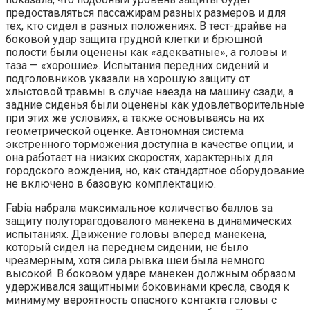
предоставляться пассажирам разных размеров и для
тех, кто сидел в разных положениях. В тест-драйве на
боковой удар защита грудной клетки и брюшной
полости были оценены как «адекватные», а головы и
таза — «хорошие». Испытания передних сидений и
подголовников указали на хорошую защиту от
хлыстовой травмы в случае наезда на машину сзади, а
задние сиденья были оценены как удовлетворительные
при этих же условиях, а также основываясь на их
геометрической оценке. Автономная система
экстренного торможения доступна в качестве опции, и
она работает на низких скоростях, характерных для
городского вождения, но, как стандартное оборудование
не включено в базовую комплектацию.
Fabia набрала максимальное количество баллов за
защиту полуторагодовалого манекена в динамических
испытаниях. Движение головы вперед манекена,
который сидел на переднем сидении, не было
чрезмерным, хотя сила рывка шеи была немного
высокой. В боковом ударе манекен должным образом
удерживался защитными боковинами кресла, сводя к
минимуму вероятность опасного контакта головы с