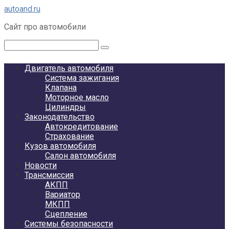
Перейти
autoand.ru
к
Сайт про автомобили
контенту
Поиск:
Двигатель автомобиля
Система зажигания
Клапана
Моторное масло
Цилиндры
Законодательство
Автокредитование
Страхование
Кузов автомобиля
Салон автомобиля
Новости
Трансмиссия
АКПП
Вариатор
МКПП
Сцепление
Системы безопасности