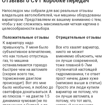
Отзывы о CVT коробке передач
Напоследок мы собрали для вас реальные отзывы
владельцев автолюбителей, чьи машины оборудованы
вариатором. Представляем их вашему вниманию с тем,
чтобы у вас сложилась максимальная четкая картина о
целесообразности выбора.
Положительные отзывы
Отрицательные отзывы
К вариатору надо
привыкнуть. У меня было
Все кто хвалят вариатор,
субъективное впечатление,
никто не может
что как только отпустишь
вменяемо объяснить, чем
газ, то машина
он лучше современной,
останавливается гораздо
тоже плавной 6-7ми
быстрее чем на автомате
ступенчатой настоящей
(скорее всего так,
гидромеханики, т.е ответ
торможение двиглом
прост ничем, даже хуже
происходит). Вот это мне
(написано выше в статье).
было необычно, я люблю до
Просто эти люди купили
светофора докатываться. А
вариатор не потому, что
из плюсов — на двигле 1.5
он лучше автомата, а
динамика чумовая (не по
потому, что тот авто,