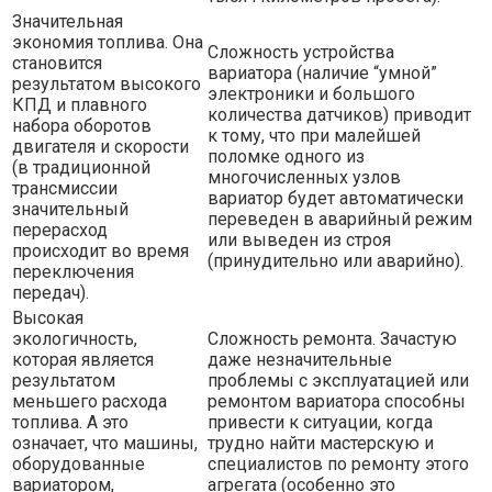
Значительная
экономия топлива. Она
Сложность устройства
становится
вариатора (наличие “умной”
результатом высокого
электроники и большого
КПД и плавного
количества датчиков) приводит
набора оборотов
к тому, что при малейшей
двигателя и скорости
поломке одного из
(в традиционной
многочисленных узлов
трансмиссии
вариатор будет автоматически
значительный
переведен в аварийный режим
перерасход
или выведен из строя
происходит во время
(принудительно или аварийно).
переключения
передач).
Высокая
экологичность,
Сложность ремонта. Зачастую
которая является
даже незначительные
результатом
проблемы с эксплуатацией или
меньшего расхода
ремонтом вариатора способны
топлива. А это
привести к ситуации, когда
означает, что машины,
трудно найти мастерскую и
оборудованные
специалистов по ремонту этого
вариатором,
агрегата (особенно это