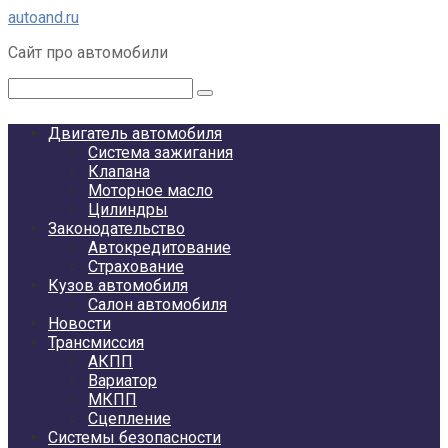
Перейти
autoand.ru
к
Сайт про автомобили
контенту
Поиск:
Двигатель автомобиля
Система зажигания
Клапана
Моторное масло
Цилиндры
Законодательство
Автокредитование
Страхование
Кузов автомобиля
Салон автомобиля
Новости
Трансмиссия
АКПП
Вариатор
МКПП
Сцепление
Системы безопасности