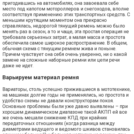
пригодившись на автомобилях, она завоевала себе
место под капотом мотороллеров и снегоходов, вполне
соответствуя применению этих транспортных средств. С
меньшим крутящим моментом она прекрасно
справлялась, недорогой тянущий ремень можно было
менять раз в сезон, а то и чаще, эта простая операция не
требовала серьезных затрат, а малая масса и простота
обеспечила самое широкое распространение. В общем,
обычная схема с тянущим ремнем жива и поныне.
Причем чувствует она себя очень уверенно, ни о какой
замене на сложные наборные ремни или цепи речи
даже не идет.
Варьируем материал ремня
Вариаторы, столь успешно прижившиеся в мототехнике,
на машинах долгие годы не применялись, но простота и
удобство схемы не давали конструкторам покоя.
Основные проблемы были уже давно выявлены – при
хорошем динамическом диапазоне такой АКПП ей все
же очень мешали снижение КПД при крайних
передаточных отношениях (когда разница между
диаметрами ведущего и ведомого шкивов становилась