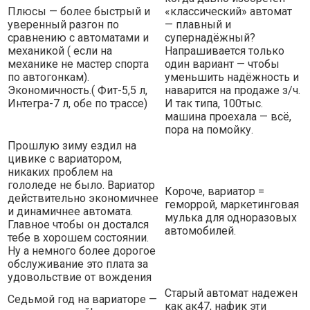
Плюсы — более быстрый и
«классический» автомат
уверенный разгон по
— плавный и
сравнению с автоматами и
супернадёжный?
механикой ( если на
Напрашивается только
механике не мастер спорта
один вариант — чтобы
по автогонкам).
уменьшить надёжность и
Экономичность.( Фит-5,5 л,
наварится на продаже з/ч.
Интегра-7 л, обе по трассе)
И так типа, 100тыс.
машина проехала — всё,
пора на помойку.
Прошлую зиму ездил на
цивике с вариатором,
никаких проблем на
гололеде не было. Вариатор
Короче, вариатор =
действительно экономичнее
геморрой, маркетинговая
и динамичнее автомата.
мулька для одноразовых
Главное чтобы он достался
автомобилей.
тебе в хорошем состоянии.
Ну а немного более дорогое
обслуживание это плата за
удовольствие от вождения
Старый автомат надежен
Седьмой год на вариаторе —
как ак47, нафик эти