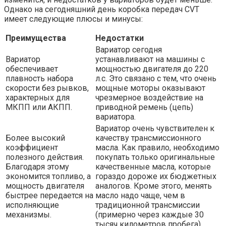
Однако на сегодняшний день коробка передач CVT
имеет следующие плюсы и минусы:
Преимущества
Недостатки
Вариатор сегодня
Вариатор
устанавливают на машины с
обеспечивает
мощностью двигателя до 220
плавность набора
л.с. Это связано с тем, что очень
скорости без рывков,
мощные моторы оказывают
характерных для
чрезмерное воздействие на
МКПП или АКПП.
приводной ремень (цепь)
вариатора.
Вариатор очень чувствителен к
Более высокий
качеству трансмиссионного
коэффициент
масла. Как правило, необходимо
полезного действия.
покупать только оригинальные
Благодаря этому
качественные масла, которые
экономится топливо, а
гораздо дороже их бюджетных
мощность двигателя
аналогов. Кроме этого, менять
быстрее передается на
масло надо чаще, чем в
исполняющие
традиционной трансмиссии
механизмы.
(примерно через каждые 30
тысяч километров пробега).