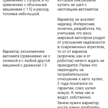
сравнению с Супрой, а по
который они решили
сравнению с обычными
купить не шёл с
машинами с 1.5) и расход
настоящим автоматом.
топлива небольшой.
Вариатор не вселяет
надежд. Интересная,
конечно, разработка. Но,
учитывая, что весь
мировой автопром уходит
от улучшения надёжности
в современных агрегатах,
Вариатор экономичнее
то от от вариков
автомата (сравниваю не с
(впрочем, как и от
селикой а с любой другой
роботов) ничего ждать не
машиной с движком 1.3
приходится. Разве что
переходить на
потребительское
отношение к авто: купил,
2 года покатался по
гарантии, слил, купил
новую. К чему нас и
ведут, собственно.
Зачем нужен вариатор,
когда давно изобретён