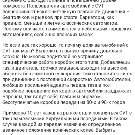
снижению расхода топлива и повышению уровня
комфорта. Пользователи автомобилей с CVT
подчеркивают исключительную плавность движения –
без толчков и рывков при старте. Вариаторы, как
правило, меньше и легче классических автоматов.
Поэтому они часто применяются в небольших городских
автомобилях, особенно японских марок.
Но если все так хорошо, то почему доля автомобилей с
CVT так мала? Выделить главную причину довольно
сложно. Но многих водителей не устраивает
специфическая работа коробок этого типа. Добавляешь
газ, и двигатель, громко завывая, выходит на высокие
обороты без заметного ускорения. Тихо становится лишь
при движении с постоянной скоростью. Автолюбителей,
любящих посильней вдавить педаль газа в пол,
подобное поведение легкового автомобиля раздражает.
Впрочем, так ведут себя, главным образом,
бесступенчатые коробки передач из 80-х и 90-х годов.
Примерно 10 лет назад на рынке стали появляться CVT с
так называемыми виртуальными передачами. В таком
случае каждой из передач назначено определенное
взаимное положение конических колес. Выбрать