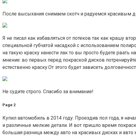
После высыхания снимаем скотч и радуемся красивым д
Я не писал как избавляться от потеков так как крашу вто
специальной губчатой насадкой с использованием полирово
на такую краску нанести лак то вы просто будете рвать на
мнение: во первых перед покраской дисков потренируйте
естественно краску.От этого будет зависеть долговечнос
Не судите строго. Спасибо за внимание!
Page 2
Купил автомобиль в 2014 году. Проездив пол года, я нач
и различные мелкие детали. И вот пришло время покраск
большая разница между авто на красивых дисках и авто н