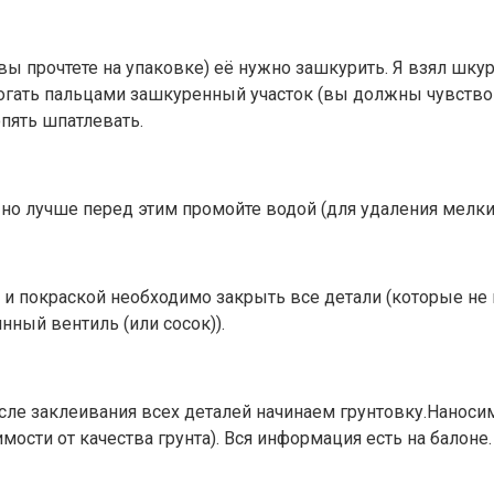
вы прочтете на упаковке) её нужно зашкурить. Я взял шку
рогать пальцами зашкуренный участок (вы должны чувство
опять шпатлевать.
но лучше перед этим промойте водой (для удаления мелких
ой и покраской необходимо закрыть все детали (которые 
инный вентиль (или сосок)).
После заклеивания всех деталей начинаем грунтовку.Наноси
мости от качества грунта). Вся информация есть на балоне.