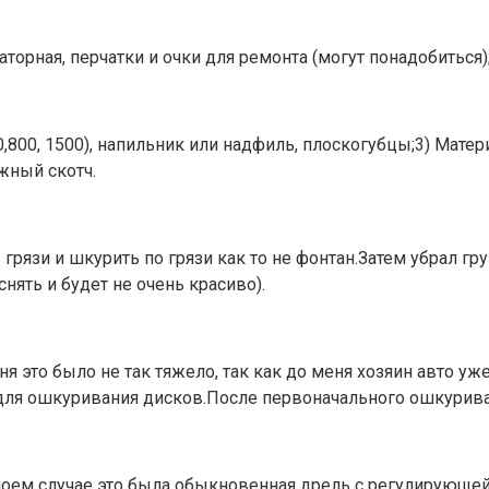
торная, перчатки и очки для ремонта (могут понадобиться)
,800, 1500), напильник или надфиль, плоскогубцы;3) Матери
жный скотч.
 грязи и шкурить по грязи как то не фонтан.Затем убрал гр
ять и будет не очень красиво).
 это было не так тяжело, так как до меня хозяин авто уже
 для ошкуривания дисков.После первоначального ошкурив
ем случае это была обыкновенная дрель с регулирующейс