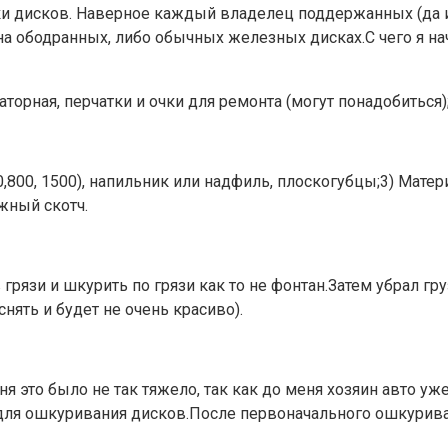
и дисков. Наверное каждый владелец поддержанных (да и н
а ободранных, либо обычных железных дисках.С чего я нач
торная, перчатки и очки для ремонта (могут понадобиться)
,800, 1500), напильник или надфиль, плоскогубцы;3) Матери
жный скотч.
 грязи и шкурить по грязи как то не фонтан.Затем убрал гр
ять и будет не очень красиво).
 это было не так тяжело, так как до меня хозяин авто уже
 для ошкуривания дисков.После первоначального ошкурив