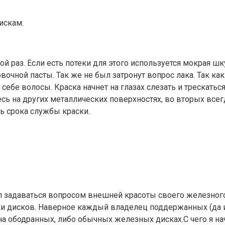
искам.
рой раз. Если есть потеки для этого используется мокрая 
чной пасты. Так же не был затронут вопрос лака. Так как 
 себе волосы. Краска начнет на глазах слезать и трескатьс
сь на других металлических поверхностях, во вторых всег
ть срока службы краски.
ал задаваться вопросом внешней красоты своего железного
и дисков. Наверное каждый владелец поддержанных (да и н
а ободранных, либо обычных железных дисках.С чего я нач