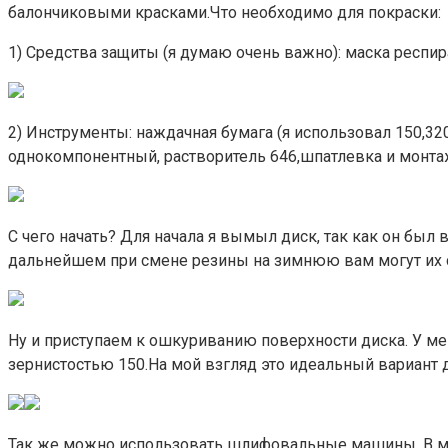
балончиковыми красками.Что необходимо для покраски:
1) Средства защиты (я думаю очень важно): маска респира
2) Инструменты: наждачная бумага (я использовал 150,320
однокомпонентный, растворитель 646,шпатлевка и монта
С чего начать? Для начала я вымыл диск, так как он был в
дальнейшем при смене резины на зимнюю вам могут их сн
Ну и приступаем к ошкуриванию поверхности диска. У меня
зернистостью 150.На мой взгляд это идеальный вариант
Так же можно использовать шлифовальные машины. В мо