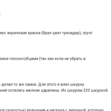
;
ал: акриловая краска (брал цвет гренадер), грунт
узики плоскогубцами (так как если не убрать в
 делал то же самое. Для этого я взял шкурку
ания остались мелкие царапины. Их шкурим 320 шкуркой.
я скоростью вращения и насадка с липучкой, которую