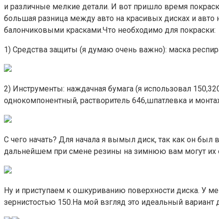
и различные мелкие детали. И вот пришло время покраск
большая разница между авто на красивых дисках и авто н
балончиковыми красками.Что необходимо для покраски:
1) Средства защиты (я думаю очень важно): маска респира
2) Инструменты: наждачная бумага (я использовал 150,320
однокомпонентный, растворитель 646,шпатлевка и монта
С чего начать? Для начала я вымыл диск, так как он был в
дальнейшем при смене резины на зимнюю вам могут их сн
Ну и приступаем к ошкуриванию поверхности диска. У меня
зернистостью 150.На мой взгляд это идеальный вариант