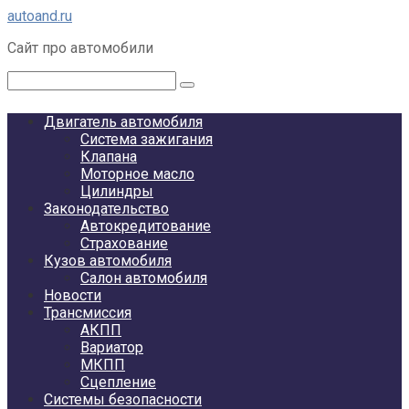
Перейти
autoand.ru
к
Сайт про автомобили
контенту
Поиск:
Двигатель автомобиля
Система зажигания
Клапана
Моторное масло
Цилиндры
Законодательство
Автокредитование
Страхование
Кузов автомобиля
Салон автомобиля
Новости
Трансмиссия
АКПП
Вариатор
МКПП
Сцепление
Системы безопасности