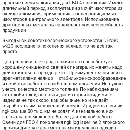
простые свечи зажигания для ГБО 4 поколения. Имеют
длительный период эксплуатации за счёт изолятора из
оксида алюминия, применения газонепроницаемых
изоляторов центрального электрода. Использование
драгоценных металлов продлевает жизнеспособность
продукции.
Выгоды высокотехнологического устройства DENSO
wk20 последнего поколения налицо. Но не всё так
просто.
Центральный электрод тонкий и это способствует
хорошему очищению свечей от нагара, их менять надо
действительно гораздо реже. Преимущества свечей с
драгметаллами налицо — стабильное искрообразование
и свойство работать при большом давлении. Но нужно
учесть качество местного топлива. По наблюдениям
автолюбителей, оно выводит из строя иридиевые
изделия не так скоро, как обычные, но и не даёт
выработать им заложенный ресурс. Иридиевые свечи
ngk свыше 50 тыс. км не ходят. А изначально в них
заложена возможность более длительной работы.
Свечи для ГБО 4 поколения ngk lpg laserline 2 японского
производителя с драгметаллами идеально подходят