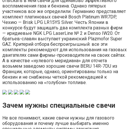
отыскать в нем свечи для одинаково эффективного
воспламенения газа и бензина. Однако пятерых
участников все же определили. Германию представляет
комплект платиновых свечей Bosch Platinum WR7DP,
Чехию — Brisk LPG LR15YS Silver. Честь Японии в
конкурсе будут защищать два комплекта разных фирм
— иридиевые NGK LPG LaserLine № 2 и Denso IW20. От
братьев-славян выступает украинский Plazmоfor Super
GAZ. Критерий отбора беспроигрышный: все эти
комплекты рекомендуют для использования на газовых
двигателях сами фирмы-производители на своих сайтах.
А в качестве «нулевого меридиана» для отсчета
возьмем заведомо хорошие свечи BERU 14R-7DU из
Франции, которые, однако, ориентированы только на
бензин и не снабжены четкой рекомендацией к
использованию на «голубом» топливе.
Зачем нужны специальные свечи
Не все понимают, какие свечи нужны для газового
оборудования и почему лучше выбирать именно
специальные элементы системы зажигания.