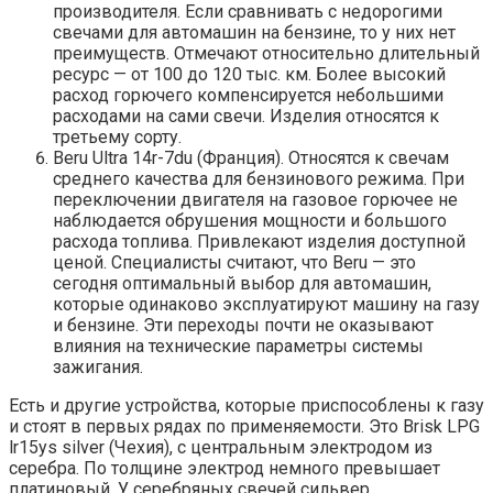
производителя. Если сравнивать с недорогими
свечами для автомашин на бензине, то у них нет
преимуществ. Отмечают относительно длительный
ресурс — от 100 до 120 тыс. км. Более высокий
расход горючего компенсируется небольшими
расходами на сами свечи. Изделия относятся к
третьему сорту.
Beru Ultra 14r-7du (Франция). Относятся к свечам
среднего качества для бензинового режима. При
переключении двигателя на газовое горючее не
наблюдается обрушения мощности и большого
расхода топлива. Привлекают изделия доступной
ценой. Специалисты считают, что Beru — это
сегодня оптимальный выбор для автомашин,
которые одинаково эксплуатируют машину на газу
и бензине. Эти переходы почти не оказывают
влияния на технические параметры системы
зажигания.
Есть и другие устройства, которые приспособлены к газу
и стоят в первых рядах по применяемости. Это Brisk LPG
lr15ys silver (Чехия), с центральным электродом из
серебра. По толщине электрод немного превышает
платиновый. У серебряных свечей сильвер