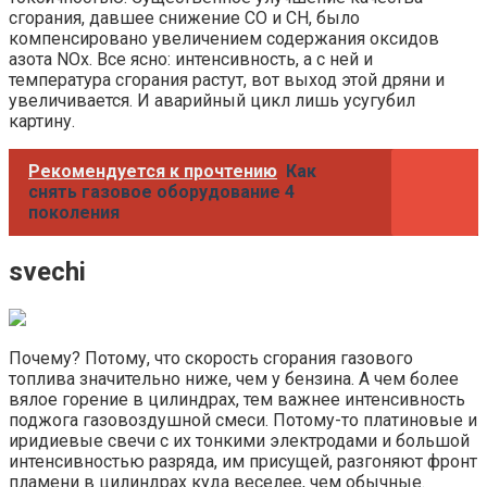
сгорания, давшее снижение СО и СН, было
компенсировано увеличением содержания оксидов
азота NOх. Все ясно: интенсивность, а с ней и
температура сгорания растут, вот выход этой дряни и
увеличивается. И аварийный цикл лишь усугубил
картину.
Рекомендуется к прочтению
Как
снять газовое оборудование 4
поколения
svechi
Почему? Потому, что скорость сгорания газового
топлива значительно ниже, чем у бензина. А чем более
вялое горение в цилиндрах, тем важнее интенсивность
поджога газовоздушной смеси. Потому-то платиновые и
иридиевые свечи с их тонкими электродами и большой
интенсивностью разряда, им присущей, разгоняют фронт
пламени в цилиндрах куда веселее, чем обычные.