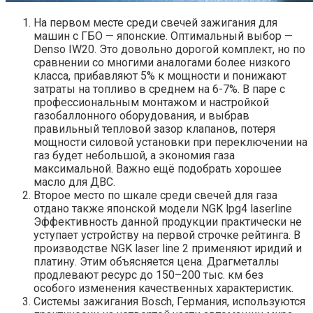
На первом месте среди свечей зажигания для
машин с ГБО — японские. Оптимальный выбор —
Denso IW20. Это довольно дорогой комплект, но по
сравнении со многими аналогами более низкого
класса, прибавляют 5% к мощности и понижают
затраты на топливо в среднем на 6-7%. В паре с
профессиональным монтажом и настройкой
газобаллонного оборудования, и выбрав
правильный тепловой зазор клапанов, потеря
мощности силовой установки при переключении на
газ будет небольшой, а экономия газа
максимальной. Важно ещё подобрать хорошее
масло для ДВС.
Второе место по шкале среди свечей для газа
отдано также японской модели NGK lpg4 laserline
Эффективность данной продукции практически не
уступает устройству на первой строчке рейтинга. В
производстве NGK laser line 2 применяют иридий и
платину. Этим объясняется цена. Драгметаллы
продлевают ресурс до 150–200 тыс. км без
особого изменения качественных характеристик.
Системы зажигания Bosch, Германия, используются