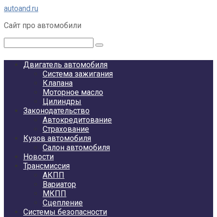
Перейти
autoand.ru
к
Сайт про автомобили
контенту
Поиск:
Двигатель автомобиля
Система зажигания
Клапана
Моторное масло
Цилиндры
Законодательство
Автокредитование
Страхование
Кузов автомобиля
Салон автомобиля
Новости
Трансмиссия
АКПП
Вариатор
МКПП
Сцепление
Системы безопасности