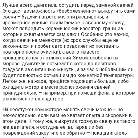
Лучше всего двигатель остудить перед заменой свечей.
Это даст возможность «безболезненно» выкрутить сами
свечи – будучи нагретыми, они расширены, и
чрезмерное усилие, прилагаемое к свечному ключу,
может повредить керамический изолятор, грани, за
которые схватывается сам ключ. Особенно это важно,
когда свечи не меняются (их срок службы ещё не
закончился, и пробег авто позволяет их поставить
повторно после очистки), а всего-навсего
прокаливаются от отложений. Зимой, особенно на
морозе, двигатель остывает с сотен до десятков
градусов за считанные минуты, а за час с небольшим он
будет полностью остывшим до комнатной температуры.
Летом же, на жаре, придётся подождать больше, либо
охладить мотор в месте расположения свечей
принудительно – например, при помощи фена, в котором
выключен теплоподогрев.
На неостуженном моторе менять свечи можно – но
нежелательно, если вам не хватает опыта и сноровки в
этом деле. К тому же, выкрутив горячую свечу из такого
же двигателя, и остудив её, вы вряд ли без
повреждений закрутите её обратно — пока двигатель