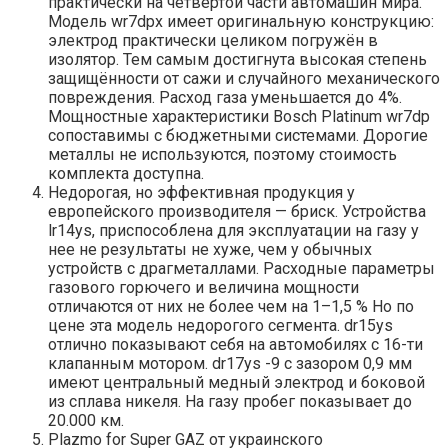
практически на четвертой части автомашин мира.
Модель wr7dpx имеет оригинальную конструкцию:
электрод практически целиком погружён в
изолятор. Тем самым достигнута высокая степень
защищённости от сажи и случайного механического
повреждения. Расход газа уменьшается до 4%.
Мощностные характеристики Bosch Platinum wr7dp
сопоставимы с бюджетными системами. Дорогие
металлы не используются, поэтому стоимость
комплекта доступна.
Недорогая, но эффективная продукция у
европейского производителя — бриск. Устройства
lr14ys, приспособлена для эксплуатации на газу у
нее не результаты не хуже, чем у обычных
устройств с драгметаллами. Расходные параметры
газового горючего и величина мощности
отличаются от них не более чем на 1–1,5 % Но по
цене эта модель недорогого сегмента. dr15ys
отлично показывают себя на автомобилях с 16-ти
клапанным мотором. dr17ys -9 с зазором 0,9 мм
имеют центральный медный электрод и боковой
из сплава никеля. На газу пробег показывает до
20.000 км.
Plazmo for Super GAZ от украинского