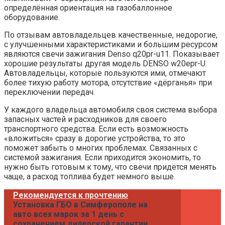
определённая ориентация на газобаллонное
оборудование.
По отзывам автовладельцев качественные, недорогие,
с улучшенными характеристиками и большим ресурсом
являются свечи зажигания Denso q20pr-u11. Показывает
хорошие результаты другая модель DENSO w20epr-U.
Автовладельцы, которые пользуются ими, отмечают
более тихую работу мотора, отсутствие «дёрганья» при
переключении передач.
У каждого владельца автомобиля своя система выбора
запасных частей и расходников для своего
транспортного средства. Если есть возможность
«вложиться» сразу в дорогие устройства, то это
поможет забыть о многих проблемах. Связанных с
системой зажигания. Если приходится экономить, то
нужно быть готовым к тому, что свечи придётся менять
чаще, а расход топлива будет немного выше.
Рекомендуется к прочтению
Установка ГБО в Симферополе на
авто всех марок за 1 день с
сохранением дилерской гарантии