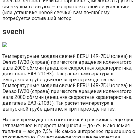
весь не остынет. Если вы торопитесь, можете открутить
свечку «на горячую» — но при повторной её установке
(или установке новой свечки) вам по-любому
потребуется остывший мотор.
svechi
Температурные модели свечей BERU 14R-7DU (слева) и
Denso IW20 (справа) при частоте вращения коленчатого
вала 2000 об/мин (внешняя скоростная характеристика,
двигатель ВАЗ-21083). Так растет температура в
выпускной трубе двигателя при переходе на газ.
Температурные модели свечей BERU 14R-7DU (слева) и
Denso IW20 (справа) при частоте вращения коленчатого
вала 2000 об/мин (внешняя скоростная характеристика,
двигатель ВАЗ-21083). Так растет температура в
выпускной трубе двигателя при переходе на газ.
На газе преимущества этих свечей проявились еще ярче.
Тут заметнее и прирост мощности — до 6%, и экономия
топлива — аж до 7,5%. Но самое интересное произошло с
токсичностью. Существенное улучшение качества