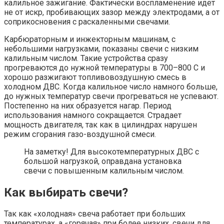
калильное зажигание. Фактически воспламенение идёт
не от искр, пробивающих зазор между электродами, а от
соприкосновения с раскаленными свечами.
Карбюраторным и инжекторным машинам, с
небольшими нагрузками, показаны свечи с низким
калильным числом. Такие устройства сразу
прогреваются до нужной температуры в 700–800 С и
хорошо разжигают топливовоздушную смесь в
холодном ДВС. Когда калильное число намного больше,
до нужных температур свечи прогреваться не успевают.
Постепенно на них образуется нагар. Период
использования намного сокращается. Страдает
мощность двигателя, так как в цилиндрах нарушен
режим сгорания газо-воздушной смеси.
На заметку! Для высокотемпературных ДВС с
большой нагрузкой, оправдана установка
свечи с повышенным калильным числом.
Как выбирать свечи?
Так как «холодная» свеча работает при больших
температурах, а «горячая» при более низких, свечи для