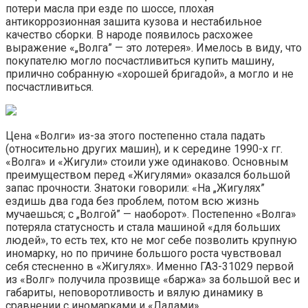
потери масла при езде по шоссе, плохая
антикоррозионная зашита кузова и нестабильное
качество сборки. В народе появилось расхожее
выражение «„Волга” — это лотерея». Имелось в виду, что
покупателю могло посчастливиться купить машину,
прилично собранную «хорошей бригадой», а могло и не
посчастливиться.
Цена «Волги» из-за этого постепенно стала падать
(относительно других машин), и к середине 1990-х гг.
«Волга» и «Жигули» стоили уже одинаково. Основным
преимуществом перед «Жигулями» оказался большой
запас прочности. Знатоки говорили: «На „Жигулях”
ездишь два года без проблем, потом всю жизнь
мучаешься; с „Волгой” — наоборот». Постепенно «Волга»
потеряла статусность и стала машиной «для больших
людей», то есть тех, кто не мог себе позволить крупную
иномарку, но по причине большого роста чувствовал
себя стесненно в «Жигулях». Именно ГАЗ-31029 первой
из «Волг» получила прозвище «баржа» за большой вес и
габариты, неповоротливость и вялую динамику в
сравнении с иномарками и «Ладами».