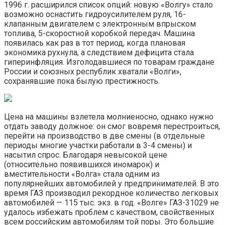
1996 г. расширился список опций: новую «Волгу» стало
возможно оснастить гидроусилителем руля, 16-
клапанным двигателем с электронным впрыском
топлива, 5-скоростной коробкой передач. Машина
появилась как раз в тот период, когда плановая
экономика рухнула, а следствием дефицита стала
гиперинфляция. Изголодавшиеся по товарам граждане
России и союзных республик хватали «Волги»,
сохранявшие пока былую престижность.
Цена на машины взлетела молниеносно, однако нужно
отдать заводу должное: он смог вовремя перестроиться,
перейти на производство в две смены (в отдельные
периоды многие участки работали в 3-4 смены) и
насытил спрос. Благодаря невысокой цене
(относительно появившихся иномарок) и
вместительности «Волга» стала одним из
популярнейших автомобилей у предпринимателей. В это
время ГАЗ производил рекордное количество легковых
автомобилей — 115 тыс. экз. в год. «Волге» ГАЗ-31029 не
удалось избежать проблем с качеством, свойственных
всем российским автомобилям той поры. Это большие