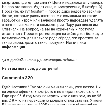
квартиры, где лучше снять? Цена и недалеко от универа.
Но про это запись будет еще, в воскресенье, 5 ноября. 3)
Простите, но тут бомбит — просто дико надоело засилие
ботов, которые рассылают спам с ссылками на какие
заработки. Утром или вечером просто надоедает удалять
с почты письма и эти комментарии. Пару раз писал им.
Отвечали. На вопрос, «а вы не охренели?!» поступал
ответ «нет». Простая регистрация на сайте дает большую
возможность для всякого рода сброда, уж простите за
такие слова, делать такие поступки.
Источники
информации
:
гугл, драйв2, колеса.ру, википедия, rc-forum
.
На этом пока все, до встречи!
Comments 320
Где? Частники? Так это они меняли сами, уже позже. Ни
на одном официальном фото я не видел такого салона.
Еще про 96-й год могу поверить, и то с натягом, но не 95-
ый. С 97-го на переходную модель стали ставить. У меня
51-ая комплектация 1995 года, и там самый крутой по