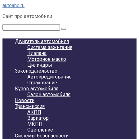
Перейти
autoand.ru
к
Сайт про автомобили
контенту
Поиск:
Двигатель автомобиля
Система зажигания
Клапана
Моторное масло
Цилиндры
Законодательство
Автокредитование
Страхование
Кузов автомобиля
Салон автомобиля
Новости
Трансмиссия
АКПП
Вариатор
МКПП
Сцепление
Системы безопасности