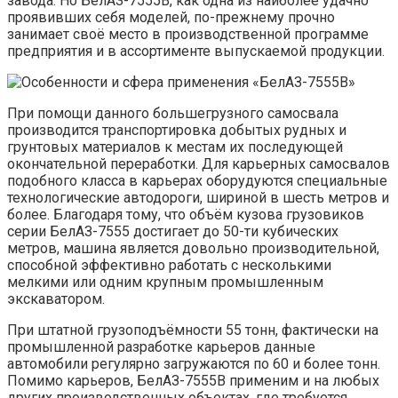
завода. Но БелАЗ-7555В, как одна из наиболее удачно
проявивших себя моделей, по-прежнему прочно
занимает своё место в производственной программе
предприятия и в ассортименте выпускаемой продукции.
При помощи данного большегрузного самосвала
производится транспортировка добытых рудных и
грунтовых материалов к местам их последующей
окончательной переработки. Для карьерных самосвалов
подобного класса в карьерах оборудуются специальные
технологические автодороги, шириной в шесть метров и
более. Благодаря тому, что объём кузова грузовиков
серии БелАЗ-7555 достигает до 50-ти кубических
метров, машина является довольно производительной,
способной эффективно работать с несколькими
мелкими или одним крупным промышленным
экскаватором.
При штатной грузоподъёмности 55 тонн, фактически на
промышленной разработке карьеров данные
автомобили регулярно загружаются по 60 и более тонн.
Помимо карьеров, БелАЗ-7555В применим и на любых
других производственных объектах, где требуется