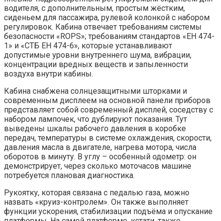
водителя, с дополнительным, простым жёстким,
сиденьем для пассажира, рулевой колонкой с набором
регулировок. Кабина отвечает требованиям системы
безопасности «RОPS»; требованиям стандартов «ЕН 474-
1» и «СТБ ЕН 474-6», которые устанавливают
допустимые уровни внутреннего шума, вибрации,
концентрации вредных веществ и запыленности
воздуха внутри кабины.
Кабина снабжена солнцезащитными шторками и
современным дисплеем на основной панели приборов
представляет собой современный дисплей, соседству с
набором лампочек, что дублируют показания. Тут
выведены шкалы рабочего давления в коробке
передач, температуры в системе охлаждения, скорости,
давления масла в двигателе, нагрева мотора, числа
оборотов в минуту. В углу – особенный одометр: он
демонстрирует, через сколько моточасов машине
потребуется плановая диагностика.
Рукоятку, которая связана с педалью газа, можно
назвать «круиз-контролем». Он также выполняет
функции ускорения, стабилизации подъёма и опускание
платформы. На самой платформе, кстати, также