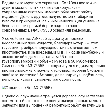
Водители говорят, что управлять БелАЗом несложно,
рулить можно почти как на «легковушке»–
современные системы намного облегчают работу
водителя. Дело в другом: почувствовать габариты
гиганта и приноровиться к ним нелегко. Для усиления
безопасности правый борт и заднюю часть
современных БелАЗ-7555В оснастили камерами.
У семейства БелАЗ-7555 существует немало
неоспоримых преимуществ, благодаря которым этот
грузовик приобрёл популярностьи на отечественном
пространстве, и за пределами СНГ. Ни один зарубежный
аналог не обладает сочетанием 55 тонн
грузоподъёмности и объёма кузова в 50 кубометров.
Самосвал БелАЗ-7555В эксплуатируется в диаметрально
противоположных тяжёлых условиях: морозы Сибири и
зной юго-восточной Африки, демонстрируя надёжность,
неприхотливость, высокую маневренность.
Однако обслуживание требуется дорогое, осуществлено
оно может быть только в специализированных местах.
Запчасти для выполнения ремонтных работ не купишь в