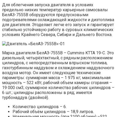
Для облегчения запуска двигателя в условиях
предельно низких температур карьерные самосвалы
БелАЗ-7555В оборудуются предпусковыми
подогревателями охлаждающей жидкости и дизтоплива
для двигателя. Этоделает легче его запуск и гарантирует
стабильно устойчивую работу в суровых климатических
условиях Крайнего Севера, Сибири и Дальнего Востока.
Марка двигателя БелАЗ-7555В – Cummins KTTA 19-C. Это
дизельный, четырёхтактный, с рядным расположением
цилиндров, с непосредственным впрыском топлива,
газотурбинным наддувом и охлаждением наддувочного
воздуха мотор. Он имеет следующие технические
параметры: суммарная масса – 1 975 кг; максимальная
мощность – 522 кВт; рабочий объем камеры сгорания –
19 000 см3; суммарное количество рабочих цилиндров –
6 шт.; цилиндры расположены в ряд; имеется
турбонаддув (двойной).
Количество цилиндров – 6.
Рабочий объём цилиндров – 18,9 литров.
Номинальная мощность (при 2100 об/мин) –522