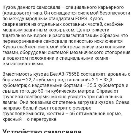
Кузов данного самосвала – специального карьерного
(ковшового) типа. Он оснащается системой безопасности
по международным стандартам FOPS. Кузов
сваривается из отдельных составных частей, снабжён
мощным защитным козырьком. Центр тяжести
тщательно выверен и располагается таким образом, что
переворачивание самосвала полностью исключается.
Кузов снабжен системой обогрева снизу выхлопными
газами, оборудован системой механического стопорения
в поднятом положении и специальными камне-
выталкивателями.
Вместимость кузова БелАЗ-7555В составляет: вровень с
бортами – 22,7 кубометров; с «шапкой» 2:1 – 33,3
кубометра; с надставными бортами – 35,5 кубометров и
свыше того, до 50-ти кубических метров. Справа от
грузовой платформы можно увидеть три сигнальных
лампы. Они показывают степень загрузки кузова. Слева
направо: белый свет говорит о резерве
грузоподъёмности, жёлтый – об оптимальной норме,
красный – о перегрузке.
Устройство самосвала