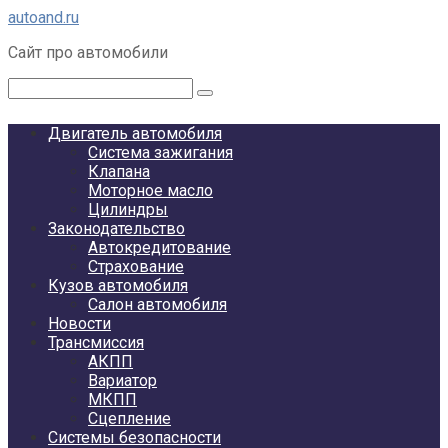
Перейти
autoand.ru
к
Сайт про автомобили
контенту
Поиск:
Двигатель автомобиля
Система зажигания
Клапана
Моторное масло
Цилиндры
Законодательство
Автокредитование
Страхование
Кузов автомобиля
Салон автомобиля
Новости
Трансмиссия
АКПП
Вариатор
МКПП
Сцепление
Системы безопасности