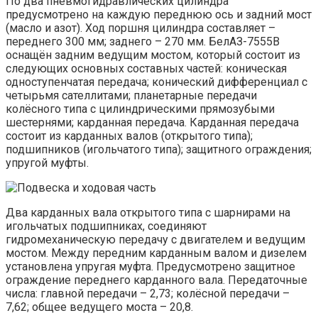
По два пневмогидравлических цилиндра
предусмотрено на каждую переднюю ось и задний мост
(масло и азот). Ход поршня цилиндра составляет –
переднего 300 мм; заднего – 270 мм. БелАЗ-7555В
оснащён задним ведущим мостом, который состоит из
следующих основных составных частей: коническая
одноступенчатая передача; конический дифференциал с
четырьмя сателлитами; планетарные передачи
колёсного типа с цилиндрическими прямозубыми
шестернями; карданная передача. Карданная передача
состоит из карданных валов (открытого типа);
подшипников (игольчатого типа); защитного ограждения;
упругой муфты.
Два карданных вала открытого типа с шарнирами на
игольчатых подшипниках, соединяют
гидромеханическую передачу с двигателем и ведущим
мостом. Между передним карданным валом и дизелем
установлена упругая муфта. Предусмотрено защитное
ограждение переднего карданного вала. Передаточные
числа: главной передачи – 2,73; колёсной передачи –
7,62; общее ведущего моста – 20,8.