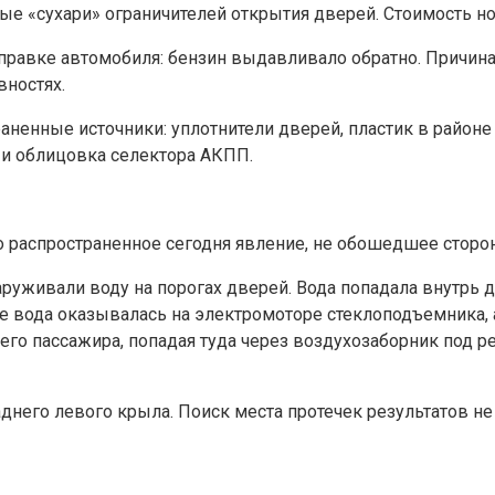
е «сухари» ограничителей открытия дверей. Стоимость но
равке автомобиля: бензин выдавливало обратно. Причина 
вностях.
ненные источники: уплотнители дверей, пластик в районе 
 и облицовка селектора АКПП.
 распространенное сегодня явление, не обошедшее стороно
уживали воду на порогах дверей. Вода попадала внутрь дв
ее вода оказывалась на электромоторе стеклоподъемника, 
о пассажира, попадая туда через воздухозаборник под ре
днего левого крыла. Поиск места протечек результатов не