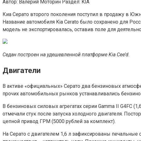
Автор: Валерий Моторин Раздел: KIA
Киа Серато второго поколения поступил в продажу в Южн
Название автомобиля Kia Cerato было сохранено для Рос
модель не экспортировалась, оставив поле для деятельнос
Седан построен на удешевленной платформе Kia Cee’d.
Двигатели
В активе «официальных» Серато два бензиновых атмосферны
прочих автомобильных рынков устанавливались бензиновые мо
В бензиновых силовых агрегатах серии Gamma II G4FC (1,6
отмечали стук после запуска холодного двигателя. Посто
цепной привод ГРМ (5000 рублей за комплект).
На Серато с двигателем 1,6 л зафиксированы печальные с