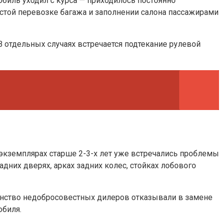
обиль уходил с курса — приходилось постоянно
астой перевозке багажа и заполнении салона пассажирами
 В отдельных случаях встречается подтекание рулевой
а экземплярах старше 2-3-х лет уже встречались проблемы
дних дверях, арках задних колес, стойках лобового
инство недобросовестных дилеров отказывали в замене
обиля.