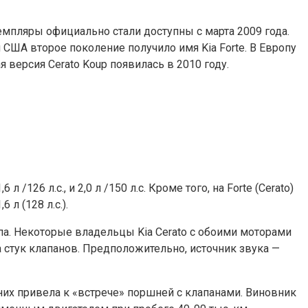
емпляры официально стали доступны с марта 2009 года.
США второе поколение получило имя Kia Forte. В Европу
 версия Cerato Koup появилась в 2010 году.
 л.с., и 2,0 л /150 л.с. Кроме того, на Forte (Cerato)
 л (128 л.с.).
типа. Некоторые владельцы Kia Cerato с обоими моторами
а стук клапанов. Предположительно, источник звука —
них привела к «встрече» поршней с клапанами. Виновник