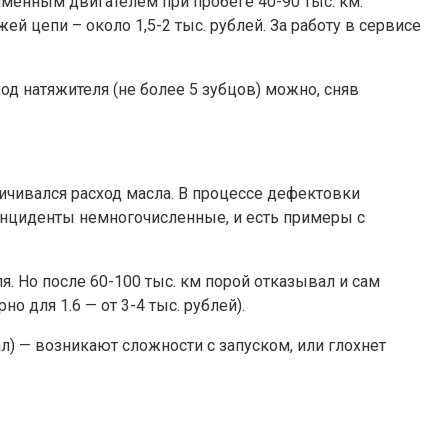
именным двигателем при пробеге 40-90 тыс. км.
ей цепи – около 1,5-2 тыс. рублей. За работу в сервисе
од натяжителя (не более 5 зубцов) можно, сняв
ичивался расход масла. В процессе дефектовки
 инциденты немногочисленные, и есть примеры с
 Но после 60-100 тыс. км порой отказывал и сам
о для 1.6 — от 3-4 тыс. рублей).
л) — возникают сложности с запуском, или глохнет