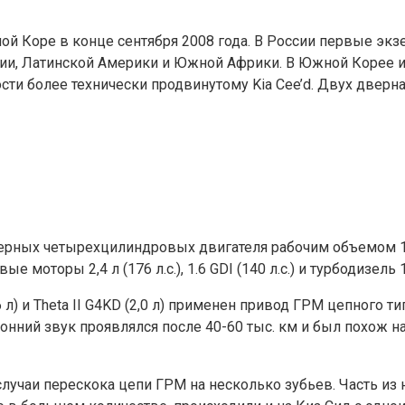
ой Коре в конце сентября 2008 года. В России первые экз
сии, Латинской Америки и Южной Африки. В Южной Корее и 
ти более технически продвинутому Kia Cee’d. Двух дверная
х четырехцилиндровых двигателя рабочим объемом 1,6 л /126
торы 2,4 л (176 л.с.), 1.6 GDI (140 л.с.) и турбодизель 1,6
 л) и Theta II G4KD (2,0 л) применен привод ГРМ цепного 
ронний звук проявлялся после 40-60 тыс. км и был похож н
лучаи перескока цепи ГРМ на несколько зубьев. Часть из 