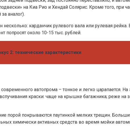
ои задней подвески, зад постоянно переставляло, и автом
одвески» на Киа Рио и Хендай Солярис. Кроме того, при ч
за аналог).
ин несколько: карданчик рулевого вала или рулевая рейка.
нт попросят около 10-15 тыс. рублей.
ус 2: технические характеристики
 современного автопрома – тонкое и легко царапается. Н
спучивания краски: чаще на крышке багажника; реже на за
ение порой покрываются паутинкой мелких трещин. Больш
льных химически активных средств во время мойки автом