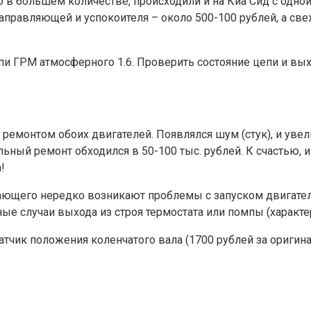
 в большем количестве, происходили и на Киа Сид с одно
направляющей и успокоителя – около 500-100 рублей, а свеж
пи ГРМ атмосферного 1.6. Проверить состояние цепи и вых
ремонтом обоих двигателей. Появлялся шум (стук), и увел
льный ремонт обходился в 50-100 тыс. рублей. К счастью,
!
ющего нередко возникают проблемы с запуском двигателя.
ные случаи выхода из строя термостата или помпы (характерн
атчик положения коленчатого вала (1700 рублей за оригина