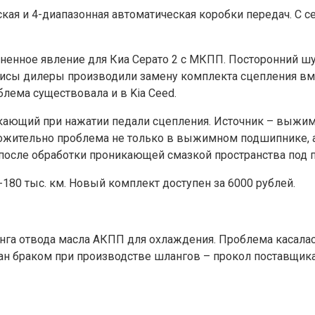
кая и 4-диапазонная автоматическая коробки передач. С с
енное явление для Киа Серато 2 с МКПП. Посторонний шум
висы дилеры производили замену комплекта сцепления вме
блема существовала и в Kia Ceed.
икающий при нажатии педали сцепления. Источник – выжим
жительно проблема не только в выжимном подшипнике, а 
л после обработки проникающей смазкой пространства под
180 тыс. км. Новый комплект доступен за 6000 рублей.
нга отвода масла АКПП для охлаждения. Проблема касалас
ван браком при производстве шлангов – прокол поставщика