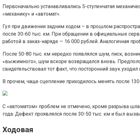
Первоначально устанавливались 5-ступенчатая механичес
«механику» и «автомат».
Гул при движении задним ходом – в прошлом распростран
после 30-60 тыс. км. При обращении в официальные сер
работой в заказ-наряде — 16 000 рублей. Аналогичная про
После 50-80 тыс. км нередко появлялся шум, писк, возн
«выжимного», шум вскоре возвращался вновь. Предполо
свидетельствовал тот факт, что посторонний звук уходи
В прочем, чаще сцепление приходилось менять после 130-
С «автоматом» проблем не отмечено, кроме разрыва шла
года. Дефект проявлялся после 30-50 тыс. км и был выз
Ходовая