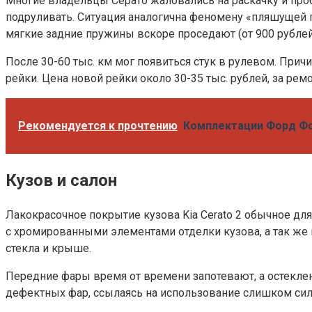
Многие владельцы Серато жаловались на раскачку и проб
подруливать. Ситуация аналогична феномену «пляшущей п
мягкие задние пружины вскоре проседают (от 900 рублей 
После 30-60 тыс. км мог появиться стук в рулевом. Прич
рейки. Цена новой рейки около 30-35 тыс. рублей, за ремо
Рекомендуется к прочтению
Комплектации Форд Фок
Кузов и салон
Лакокрасочное покрытие кузова Kia Cerato 2 обычное для
с хромированными элементами отделки кузова, а так же в
стекла и крыше.
Передние фары время от времени запотевают, а остекл
дефектных фар, ссылаясь на использование слишком си