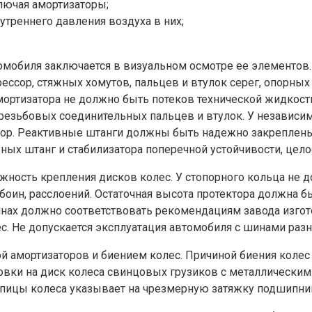
лючая амортизаторы;
утреннего давления воздуха в них;
мобиля заключается в визуальном осмотре ее элементов.
рессор, стяжных хомутов, пальцев и втулок серег, опорны
мортизатора не должно быть потеков технической жидкост
, резьбовых соединительных пальцев и втулок. У независ
пор. Реактивные штанги должны быть надежно закреплен
х штанг и стабилизатора поперечной устойчивости, целос
жность крепления дисков колес. У стопорного кольца не 
боин, расслоений. Остаточная высота протектора должна
нах должно соответствовать рекомендациям завода изгот
. Не допускается эксплуатация автомобиля с шинами разн
й амортизаторов и биением колес. Причиной биения колес
ановки на диск колеса свинцовых грузиков с металлическ
упицы колеса указывает на чрезмерную затяжку подшипник