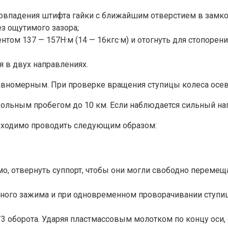
 совпадения штифта гайки с ближайшим отверстием в замк
ез ощутимого зазора;
том 137 — 157Н·м (14 — 16кгс·м) и отогнуть для стопорен
я в двух направлениях.
вномерным. При проверке вращения ступицы колеса осево
ольным пробегом до 10 км. Если наблюдается сильный наг
бходимо проводить следующим образом:
о, отвернуть суппорт, чтобы они могли свободно перемеща
ного зажима и при одновременном проворачивании ступицы
/3 оборота. Ударяя пластмассовым молотком по концу оси,