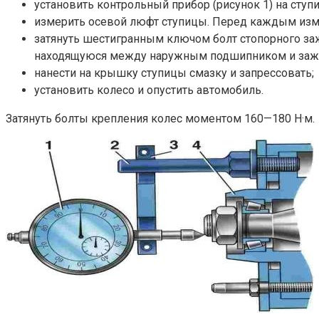
установить контрольный прибор (рисунок 1) на ступи
измерить осевой люфт ступицы. Перед каждым измер
затянуть шестигранным ключом болт стопорного за
находящуюся между наружным подшипником и зажи
нанести на крышку ступицы смазку и запрессовать;
установить колесо и опустить автомобиль.
Затянуть болты крепления колес моментом 160—180 Н·м.