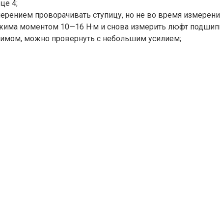
це 4;
ением проворачивать ступицу, но не во время измерения.
жима моментом 10—16 Н·м и снова измерить люфт подшипн
мом, можно провернуть с небольшим усилием;