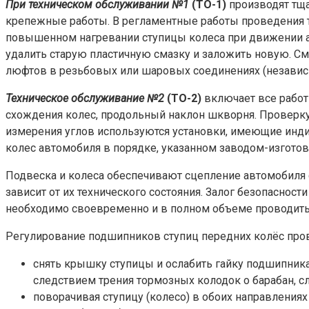
При техническом обслуживании №1
(ТО-1)
производят тща
крепежные работы. В регламентные работы проведения 
повышенном нагревании ступицы колеса при движении ав
удалить старую пластичную смазку и заложить новую. См
люфтов в резьбовых или шаровых соединениях (независи
Техническое обслуживание №2
(ТО-2)
включает все работ
схождения колес, продольный наклон шкворня. Проверку 
измерения углов используются установки, имеющие инди
колес автомобиля в порядке, указанном заводом-изготов
Подвеска и колеса обеспечивают сцепление автомобиля с
зависит от их технического состояния. Залог безопаснос
необходимо своевременно и в полном объеме проводить
Регулирование подшипников ступиц передних колёс про
снять крышку ступицы и ослабить гайку подшипника, 
следствием трения тормозных колодок о барабан, с
поворачивая ступицу (колесо) в обоих направления