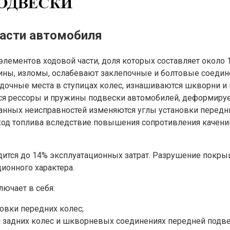
части автомобиля
элементов ходовой части, доля которых составляет около
ины, изломы, ослабевают заклепочные и болтовые соединен
адочные места в ступицах колес, изнашиваются шкворни и 
тся рессоры и пружины подвески автомобилей, деформиру
анных неисправностей изменяются углы установки передних
ход топлива вследствие повышения сопротивления качени
ится до 14% эксплуатационных затрат. Разрушение покрыш
ионного характера.
ючает в себя:
овки передних колес;
и задних колес и шкворневых соединениях передней подве