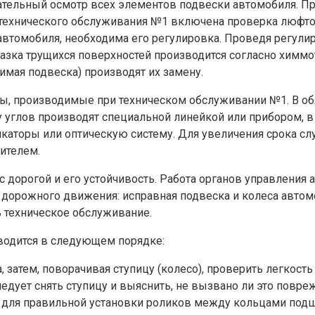
тельный осмотр всех элементов подвески автомобиля. Пр
технического обслуживания №1 включена проверка люфтов
томобиля, необходима его регулировка. Проведя регулир
азка трущихся поверхностей производится согласно химмо
мая подвеска) производят их замену.
ы, производимые при техническом обслуживании №1. В об
углов производят специальной линейкой или прибором, в 
каторы или оптическую систему. Для увеличения срока с
ителем.
 дорогой и его устойчивость. Работа органов управления
ти дорожного движения: исправная подвеска и колеса авто
 техническое обслуживание.
водится в следующем порядке:
затем, поворачивая ступицу (колесо), проверить легкость 
ледует снять ступицу и выяснить, не вызвано ли это повр
х для правильной установки роликов между кольцами подш