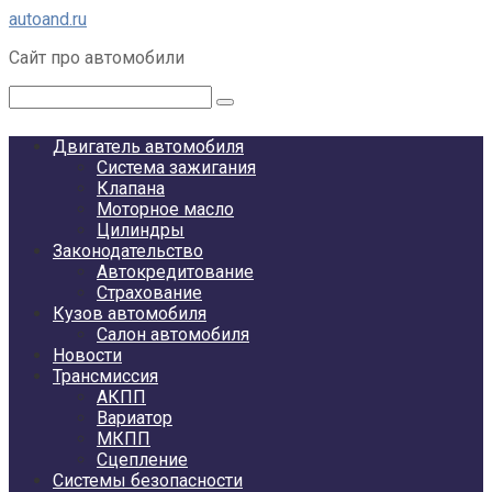
Перейти
autoand.ru
к
Сайт про автомобили
контенту
Поиск:
Двигатель автомобиля
Система зажигания
Клапана
Моторное масло
Цилиндры
Законодательство
Автокредитование
Страхование
Кузов автомобиля
Салон автомобиля
Новости
Трансмиссия
АКПП
Вариатор
МКПП
Сцепление
Системы безопасности