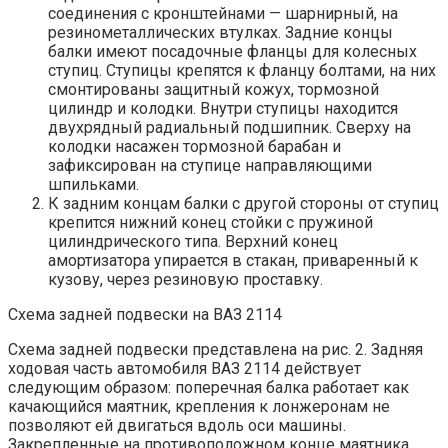
соединения с кронштейнами — шарнирный, на
резинометаллических втулках. Задние концы
балки имеют посадочные фланцы для колесных
ступиц. Ступицы крепятся к фланцу болтами, на них
смонтированы защитный кожух, тормозной
цилиндр и колодки. Внутри ступицы находится
двухрядный радиальный подшипник. Сверху на
колодки насажен тормозной барабан и
зафиксирован на ступице направляющими
шпильками.
К задним концам балки с другой стороны от ступиц
крепится нижний конец стойки с пружиной
цилиндрического типа. Верхний конец
амортизатора упирается в стакан, приваренный к
кузову, через резиновую проставку.
Схема задней подвески на ВАЗ 2114
Схема задней подвески представлена на рис. 2. Задняя
ходовая часть автомобиля ВАЗ 2114 действует
следующим образом: поперечная балка работает как
качающийся маятник, крепления к лонжеронам не
позволяют ей двигаться вдоль оси машины.
Закрепленные на противоположном конце маятника