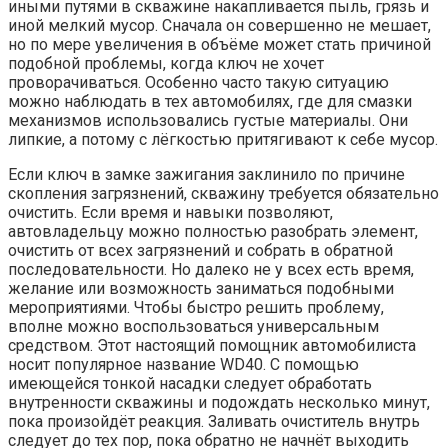
иными путями в скважине накапливается пыль, грязь и
иной мелкий мусор. Сначала он совершенно не мешает,
но по мере увеличения в объёме может стать причиной
подобной проблемы, когда ключ не хочет
проворачиваться. Особенно часто такую ситуацию
можно наблюдать в тех автомобилях, где для смазки
механизмов использовались густые материалы. Они
липкие, а потому с лёгкостью притягивают к себе мусор.
Если ключ в замке зажигания заклинило по причине
скопления загрязнений, скважину требуется обязательно
очистить. Если время и навыки позволяют,
автовладельцу можно полностью разобрать элемент,
очистить от всех загрязнений и собрать в обратной
последовательности. Но далеко не у всех есть время,
желание или возможность заниматься подобными
мероприятиями. Чтобы быстро решить проблему,
вполне можно воспользоваться универсальным
средством. Этот настоящий помощник автомобилиста
носит популярное название WD40. С помощью
имеющейся тонкой насадки следует обработать
внутренности скважины и подождать несколько минут,
пока произойдёт реакция. Заливать очиститель внутрь
следует до тех пор, пока обратно не начнёт выходить