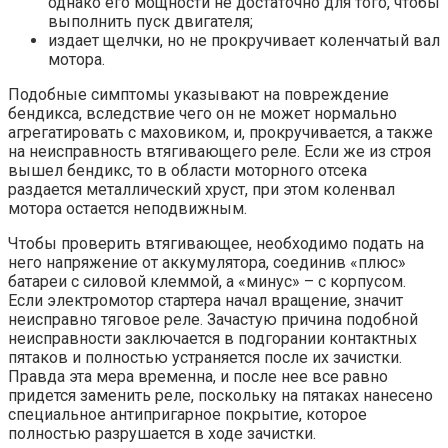
однако его мощности не достаточно для того, чтобы
выполнить пуск двигателя;
издает щелчки, но не прокручивает коленчатый вал
мотора.
Подобные симптомы указывают на повреждение
бендикса, вследствие чего он не может нормально
агрегатировать с маховиком, и, прокручивается, а также
на неисправность втягивающего реле. Если же из строя
вышел бендикс, то в области моторного отсека
раздается металлический хруст, при этом коленвал
мотора остается неподвижным.
Чтобы проверить втягивающее, необходимо подать на
него напряжение от аккумулятора, соединив «плюс»
батареи с силовой клеммой, а «минус» – с корпусом.
Если электромотор стартера начал вращение, значит
неисправно тяговое реле. Зачастую причина подобной
неисправности заключается в подгорании контактных
пятаков и полностью устраняется после их зачистки.
Правда эта мера временна, и после нее все равно
придется заменить реле, поскольку на пятаках нанесено
специальное антипригарное покрытие, которое
полностью разрушается в ходе зачистки.