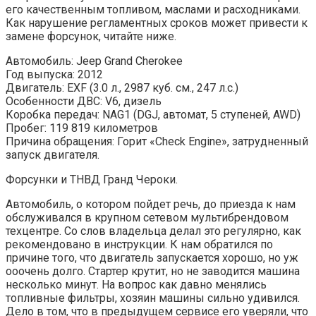
его качественным топливом, маслами и расходниками.
Как нарушение регламентных сроков может привести к
замене форсунок, читайте ниже.
Автомобиль: Jeep Grand Cherokee
Год выпуска: 2012
Двигатель: EXF (3.0 л., 2987 куб. см., 247 л.с.)
Особенности ДВС: V6, дизель
Коробка передач: NAG1 (DGJ, автомат, 5 ступеней, AWD)
Пробег: 119 819 километров
Причина обращения: Горит «Check Engine», затрудненный
запуск двигателя.
Форсунки и ТНВД Гранд Чероки.
Автомобиль, о котором пойдет речь, до приезда к нам
обслуживался в крупном сетевом мультибрендовом
техцентре. Со слов владельца делал это регулярно, как
рекомендовано в инструкции. К нам обратился по
причине того, что двигатель запускается хорошо, но уж
ооочень долго. Стартер крутит, но не заводится машина
несколько минут. На вопрос как давно менялись
топливные фильтры, хозяин машины сильно удивился.
Дело в том, что в предыдущем сервисе его уверяли, что