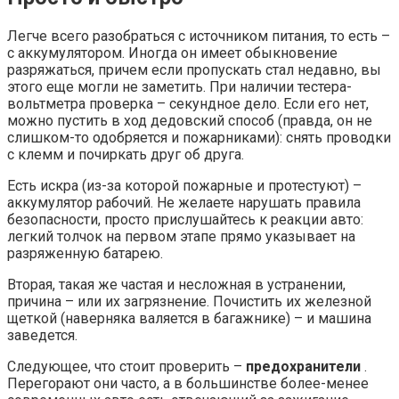
Легче всего разобраться с источником питания, то есть –
с аккумулятором. Иногда он имеет обыкновение
разряжаться, причем если пропускать стал недавно, вы
этого еще могли не заметить. При наличии тестера-
вольтметра проверка – секундное дело. Если его нет,
можно пустить в ход дедовский способ (правда, он не
слишком-то одобряется и пожарниками): снять проводки
с клемм и почиркать друг об друга.
Есть искра (из-за которой пожарные и протестуют) –
аккумулятор рабочий. Не желаете нарушать правила
безопасности, просто прислушайтесь к реакции авто:
легкий толчок на первом этапе прямо указывает на
разряженную батарею.
Вторая, такая же частая и несложная в устранении,
причина – или их загрязнение. Почистить их железной
щеткой (наверняка валяется в багажнике) – и машина
заведется.
Следующее, что стоит проверить –
предохранители
.
Перегорают они часто, а в большинстве более-менее