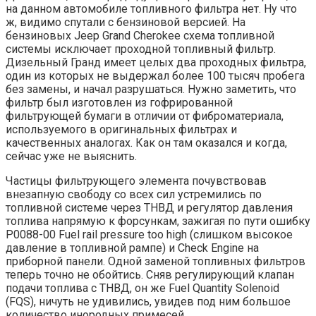
на данном автомобиле топливного фильтра нет. Ну что
ж, видимо спутали с бензиновой версией. На
бензиновых Jeep Grand Cherokee схема топливной
системы исключает проходной топливный фильтр.
Дизельный Гранд имеет целых два проходных фильтра,
один из которых не выдержал более 100 тысяч пробега
без замены, и начал разрушаться. Нужно заметить, что
фильтр был изготовлен из гофрированной
фильтрующей бумаги в отличии от фиброматериала,
используемого в оригинальных фильтрах и
качественных аналогах. Как он там оказался и когда,
сейчас уже не выяснить.
Частицы фильтрующего элемента почувствовав
внезапную свободу со всех сил устремились по
топливной системе через ТНВД и регулятор давления
топлива напрямую к форсункам, зажигая по пути ошибку
P0088-00 Fuel rail pressure too high (слишком высокое
давление в топливной рампе) и Check Engine на
приборной панели. Одной заменой топливных фильтров
теперь точно не обойтись. Сняв регулирующий клапан
подачи топлива с ТНВД, он же Fuel Quantity Solenoid
(FQS), ничуть не удивились, увидев под ним большое
количество инородных примесей.