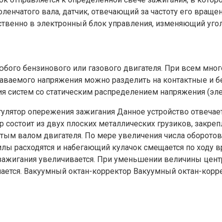
ленчатого вала, датчик, отвечающий за частоту его враще
твенно в электронный блок управления, изменяющий угол 
бого бензинового или газового двигателя. При всем мног
аваемого напряжения можно разделить на контактные и б
я систем со статическим распределением напряжения (эле
улятор опережения зажигания Данное устройство отвечае
 состоит из двух плоских металлических грузиков, закре
тым валом двигателя. По мере увеличения числа оборотов
лы расходятся и набегающий кулачок смещается по ходу в
 зажигания увеличивается. При уменьшении величины цен
ется. Вакуумный октан-корректор Вакуумный октан-корре