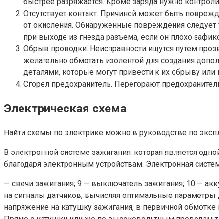
быстрее разряжается. Кроме заряда нужно контролир
Отсутствует контакт. Причиной может быть повреж
от окисления. Обнаруженные повреждения следует у
при выходе из гнезда разъема, если он плохо зафик
Обрыв проводки. Неисправности ищутся путем про
желательно обмотать изолентой для создания допол
деталями, которые могут привести к их обрыву ил
Сгорел предохранитель. Перегорают предохранител
Электрическая схема
Найти схемы по электрике можно в руководстве по экспл
В электронной системе зажигания, которая является одн
благодаря электронным устройствам. Электронная систем
— свечи зажигания; 9 — выключатель зажигания; 10 — ак
на сигналы датчиков, вычисляя оптимальные параметры 
напряжение на катушку зажигания, в первичной обмотке к
Прямо с катушки или же по высоковольтным проводам то