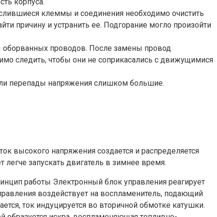
сть корпуса.
кислившиеся клеммы и соединения необходимо очистить
йти причину и устранить ее. Подгорание могло произойти
ы оборванных проводов. После замены провод
имо следить, чтобы они не соприкасались с движущимися
сли перепады напряжения слишком большие.
ток высокого напряжения создается и распределяется
 легче запускать двигатель в зимнее время.
Принцип работы Электронный блок управления реагирует
правления воздействует на воспламенитель, подающий
ется, ток индуцируется во вторичной обмотке катушки.
ой образуется искра, воспламеняющая топливно-