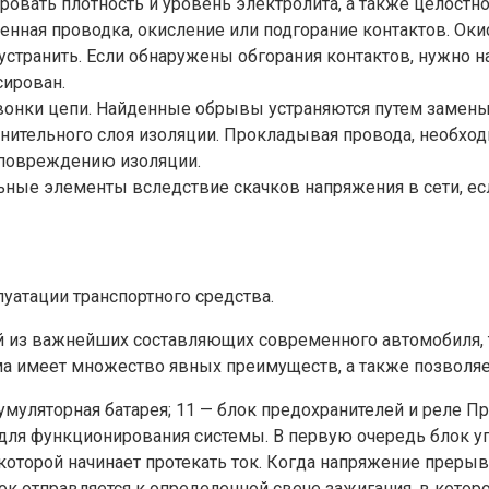
овать плотность и уровень электролита, а также целостно
денная проводка, окисление или подгорание контактов. О
странить. Если обнаружены обгорания контактов, нужно на
сирован.
звонки цепи. Найденные обрывы устраняются путем замен
нительного слоя изоляции. Прокладывая провода, необход
и повреждению изоляции.
ьные элементы вследствие скачков напряжения в сети, е
уатации транспортного средства.
ой из важнейших составляющих современного автомобиля, 
а имеет множество явных преимуществ, а также позволяет
кумуляторная батарея; 11 — блок предохранителей и реле 
для функционирования системы. В первую очередь блок у
оторой начинает протекать ток. Когда напряжение прерыва
к отправляется к определенной свече зажигания, в котор