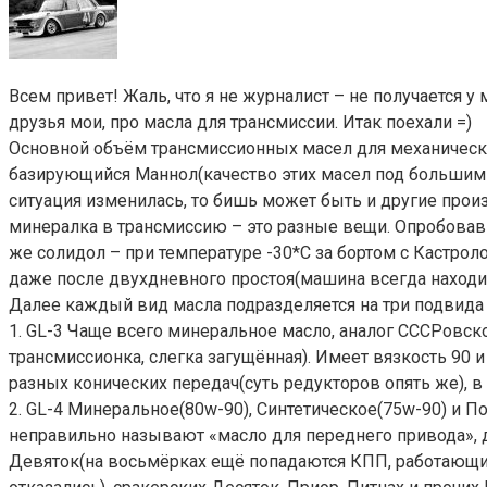
Всем привет! Жаль, что я не журналист – не получается у 
друзья мои, про масла для трансмиссии. Итак поехали =)
Основной объём трансмиссионных масел для механических
базирующийся Маннол(качество этих масел под большим 
ситуация изменилась, то бишь может быть и другие произв
минералка в трансмиссию – это разные вещи. Опробовав 
же солидол – при температуре -30*С за бортом с Кастро
даже после двухдневного простоя(машина всегда находила
Далее каждый вид масла подразделяется на три подвида – 
1. GL-3 Чаще всего минеральное масло, аналог СССРовск
трансмиссионка, слегка загущённая). Имеет вязкость 90 
разных конических передач(суть редукторов опять же), в 
2. GL-4 Минеральное(80w-90), Синтетическое(75w-90) и 
неправильно называют «масло для переднего привода», 
Девяток(на восьмёрках ещё попадаются КПП, работающие 