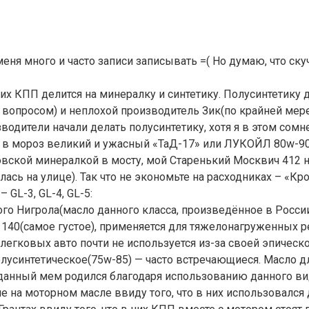
меня много и часто записи записывать =( Но думаю, что ску
 КПП делится на минералку и синтетику. Полусинтетику д
вопросом) и неплохой производитель Зик(по крайней мере
одители начали делать полусинтетику, хотя я в этом сомн
в мороз великий и ужасный «ТаД-17» или ЛУКОЙЛ 80w-90 
ловской минералкой в мосту, мой Старенький Москвич 412 
сь на улице). Так что не экономьте на расходниках – «Кро
GL-3, GL-4, GL-5:
ого Нигрола(масло данного класса, произведённое в Росси
и 140(самое густое), применяется для тяжелонагруженных р
легковых авто почти не используется из-за своей эпической
Полусинтетическое(75w-85) — часто встречающиеся. Масло 
данный мем родился благодаря использованию данного ви
на моторном масле ввиду того, что в них использовался 