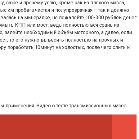
ну, саже и прочему углю, кроме как из плохого масла,
тыс.км пробега чистая и полупрозрачная – так и должно
ровалась на минералке, не пожалейте 100-300 рублей денег
омыть КПП или мост, ведь полностью вся срань из
о, залейте необходимый объём моторного, а далее, если
 мост, то его нужно вывесить полностью на прочных и
ору поработать 10минут на холостых, после чего слить и
сы применения. Видео о тесте трансмиссионных масел.