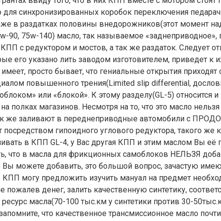
 Грантах ввиду того, что в них КПП вместе с мотором стоят
ло для синхронизированных коробок переключения педарач
же в раздатках половины внедорожников(этот момент надо
75w-90, 75w-140) масло, так называемое «заднеприводное»
 КПП с редуктором и мостов, а так же раздаток. Следует о
рые его указано лить заводом изготовителем, приведет к 
меет, просто бывает, что гениальные открытия приходят 
лом повышенного трения(Limited slip differential, досл
оком» или «блокой». К этому разделу(GL-5) относится и
т на полках магазинов. Несмотря на то, что это масло нел
ак же заливают в переднеприводные автомобили с ПРОД
дет посредством гипоидного углового редуктора, такого же
ать в КПП GL-4, у Вас другая КПП и этим маслом Вы её про
уть, что в масла для фрикционных самоблоков НЕЛЬЗЯ доб
что Вы можете добавить, это большой вопрос, зачастую име
КПП могу предложить изучить мануал на предмет необход
не пожалев денег, залить качественную синтетику, соотве
сурс масла(70-100 тыс.км у синтетики против 30-50тыс.к
запомните, что качественное трансмиссионное масло почти 