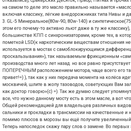
отказались), сракерских Десяток, Приор, Питнах и прочих
на самом то деле это масло правильно называется «мас
включая классику, лёгкие внедорожниках типа Нивы и да
3. GL-5 Минеральное(80w-90, 80w-140) и синтетическое(
этом его почему-то активно льют даже в ту же классику),
большинстве КПП с синхронизаторами, кроме тех, в кото
пометкой LSD(к наркотическим веществам отношения не и
используется в мостах с самоблокирующимся дифференциа
проскальзывания»), так называемым фрикционным «самобл
производства много лет назад. но все равно присутствуе
ПОПЕРЕЧНЫМ расположением мотора, чаще всего его т
привет!=) ), так как у них передача момента на колёса и
москвичей, шлите в жопу тазоводов, советующих Вам залив
как доктор говорю»(с) =). Так же думаю следует упомян
все, что нужно данному мосту есть в этом масле, а вот 
Общей рекомендацией для владельцев различных видов 
сальники и прокладки в трансмиссии на качественные и 
помимо плюсов в морозы вы ещё получите увеличенный ре
Теперь напоследок скажу пару слов о замене. Во первых 