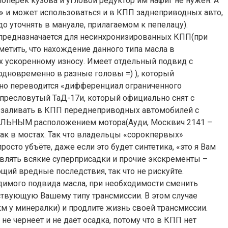
 поперёк кузова и угловой редуктор им нафиг не нужен. А
» и может использоваться и в КПП заднеприводных авто,
 уточнять в мануале, прилагаемом к пепелацу).
, предназначается для несинхронизированных КПП(при
тметить, что нахождение данного типа масла в
их ускоренному износу. Имеет отдельный подвид с
одновременно в разные головы =) ), который
овно переводится «дифференциал ограниченного
 пресловутый ТаД-17и, который официально снят с
ьзя заливать в КПП переднеприводных автомобилей с
ОЛЬНЫМ расположением мотора(Ауди, Москвич 2141 –
 как в мостах. Так что владельцы «сорокпервых»
сто убъёте, даже если это будет синтетика, «это я Вам
авлять всякие суперприсадки и прочие экскременты –
ющий вредные последствия, так что не рискуйте.
имого подвида масла, при необходимости сменить
тствующую Вашему типу трансмиссии. В этом случае
м у минералки) и продлите жизнь своей трансмиссии.
не чернеет и не даёт осадка, потому что в КПП нет