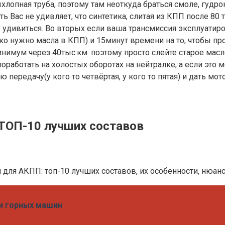
ыхлопная труба, поэтому там неоткуда браться смоле, гудро
 Вас не удивляет, что синтетика, слитая из КПП после 80 
ему удивиться. Во вторых если ваша трансмиссия эксплуати
ко нужно масла в КПП) и 15минут времени на то, чтобы пр
инимум через 40тыс.км. поэтому просто слейте старое масл
 поработать на холостых оборотах на нейтралке, а если это
передачу(у кого то четвёртая, у кого то пятая) и дать мот
ТОП-10 лучших составов
 для АКПП: топ-10 лучших составов, их особенности, нюан
ии горных машин