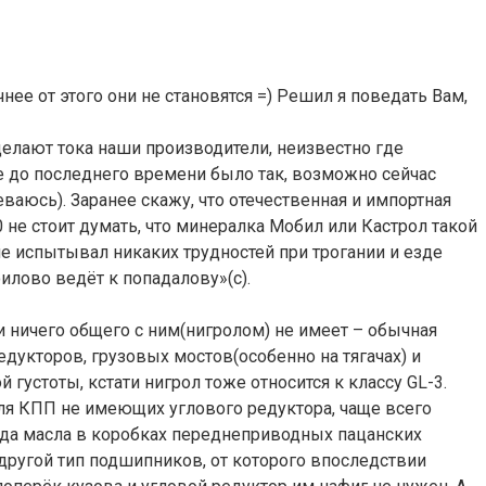
чнее от этого они не становятся =) Решил я поведать Вам,
елают тока наши производители, неизвестно где
 до последнего времени было так, возможно сейчас
еваюсь). Заранее скажу, что отечественная и импортная
не стоит думать, что минералка Мобил или Кастрол такой
не испытывал никаких трудностей при трогании и езде
илово ведёт к попадалову»(с).
и ничего общего с ним(нигролом) не имеет – обычная
едукторов, грузовых мостов(особенно на тягачах) и
 густоты, кстати нигрол тоже относится к классу GL-3.
для КПП не имеющих углового редуктора, чаще всего
да масла в коробках переднеприводных пацанских
другой тип подшипников, от которого впоследствии