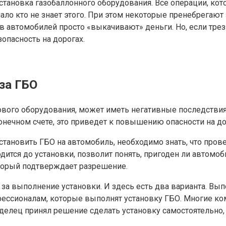
тановка газобаллонного оборудования. Все операции, кот
ло кто не знает этого. При этом некоторые пренебрегают 
в автомобилей просто «выкачивают» деньги. Но, если трезв
опасность на дорогах.
за ГБО
ового оборудования, может иметь негативные последстви
конечном счете, это приведет к повышению опасности на до
тановить ГБО на автомобиль, необходимо знать, что прове
водится до установки, позволит понять, пригоден ли автом
торый подтверждает разрешение.
я за выполнение установки. И здесь есть два варианта. Вы
ссионалам, которые выполнят установку ГБО. Многие комп
лец принял решение сделать установку самостоятельно, т