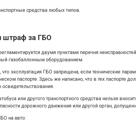
ранспортные средства любых типов.
н штраф за ГБО
гламентируется двумя пунктами перечня неисправностей с 
нный газобаллонным оборудованием.
о, что эксплуатация ГБО запрещена, если технические па
ческом паспорте. Здесь же написано, что в тех паспорте до
о освидетельствования.
автобуса или другого транспортного средства нельзя вноси
пасности дорожного движения или другой орган, допущенн
БО на авто: