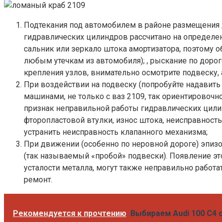
Подтекания под автомобилем в районе размещения 
гидравлических цилиндров рассчитано на определен
сальник или зеркало штока амортизатора, поэтому 
любым утечкам из автомобиля); , рыскание по дорог
крепления узлов, внимательно осмотрите подвеску, 
При воздействии на подвеску (попробуйте надавить
машинами, не только с ваз 2109, так ориентировоч
признак неправильной работы гидравлических цилин
фторопластовой втулки, износ штока, неисправност
устранить неисправность клапанного механизма;
При движении (особенно по неровной дороге) эпиз
(так называемый «пробой» подвески). Появление это
усталости металла, могут также неправильно работ
ремонт.
Рекомендуется к прочтению
Выбираем Audi 100 C4 