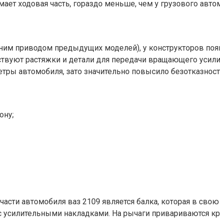
мает ходовая часть, гораздо меньше, чем у грузового авто
ним приводом предыдущих моделей), у конструкторов появ
утствуют растяжки и детали для передачи вращающего усили
тры автомобиля, зато значительно повысило безотказность.
ону;
асти автомобиля ваз 2109 является балка, которая в свою
 с усилительными накладками. На рычаги привариваются к