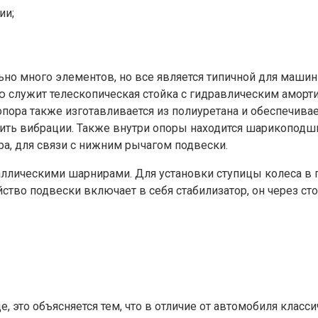
ии;
но много элементов, но все является типичной для машин 
 служит телескопическая стойка с гидравлическим аморт
опора также изготавливается из полиуретана и обеспечивае
асить вибрации. Также внутри опоры находится шарикоподш
ра, для связи с нижним рычагом подвески.
аллическими шарнирами. Для установки ступицы колеса в
йство подвески включает в себя стабилизатор, он через 
е, это объясняется тем, что в отличие от автомобиля клас