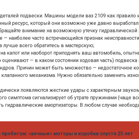
деталей подвески. Машины модели ваз 2109 как правило 
ный ресурс, который они возможно уже давно выработали).
обращайте внимание на возможную утечку гидравлической 
е — наиболее часто встречающийся признак неисправности.
а лучше всего обратитесь в мастерскую;
 на капот или наоборот приподнять ваш автомобиль, опы
но оценивают — в каком состоянии ходовая часть) подвеск
дров. Причин может быть множество — недостаточное кол
ь клапанного механизма. Нужно обязательно заменить изн
одически появляются жесткие удары с характерным звуко
го симптома сигнализирует об утрате пружинами (чаще все
ать гидравлические амортизаторы. В любом случае необхо
с пробегом: «вечные» моторы и коробки спустя 25 лет