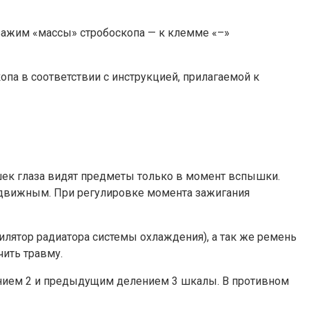
 зажим «массы» стробоскопа — к клемме «–»
опа в соответствии с инструкцией, прилагаемой к
шек глаза видят предметы только в момент вспышки.
подвижным. При регулировке момента зажигания
лятор радиатора системы охлаждения), а так же ремень
ить травму.
ением 2 и предыдущим делением 3 шкалы. В противном