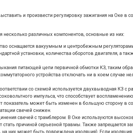
ыставить и произвести регулировку зажигания на Оке в со
я несколько различных компонентов, основные из них:
тво оснащается вакуумным и центробежным регуляторами. 
ндартной установки, количества оборотов двигателя, а так
мыкания питающей цепи первичной обмотки КЗ, таким обр
ммутаторного устройства отключать ни в коем случае нел
 соответствии со схемой используется двухвыводная КЗ с
соковольтного импульса, что способствует воспламенению
тот показатель может быть изменен в большую сторону в с
атации свечей снижен.
инения свечей с трамблером. В Оке используются высоко
 стать причиной серьезной травмы. Также запрещается за
 на них может быть повреждена изоляция). Если изоляция 