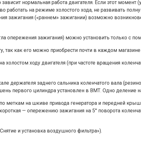
зависит нормальная работа двигателя. Если этот момент (
иво работать на режиме холостого хода, не развивать пол
ния зажигания («раннем» зажигании) возможно возникнове
угла опережения зажигания) можно установить только с п
, так как его можно приобрести почти в каждом магазине 
а холостом ходу двигателя (при частоте вращения коленча
але держателя заднего сальника коленчатого вала (резин
нь первого цилиндра установлен в ВМТ. Одно деление на 
по меткам на шкиве привода генератора и передней крыш
 короткая — опережению зажигания на 5° поворота коленч
Снятие и установка воздушного фильтра»).