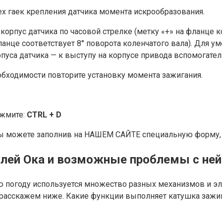
ех гаек крепления датчика момента искрообразования.
корпус датчика по часовой стрелке (метку «+» на фланце к
ланце соответствует 8° поворота коленчатого вала). Для 
рпуса датчика — к выступу на корпусе привода вспомогател
необходимости повторите установку момента зажигания.
ажмите:
CTRL + D
ы можете заполнив на НАШЕМ САЙТЕ специальную форму, п
лей Ока и возможные проблемы с ней
ю погоду используется множество разных механизмов и эл
 расскажем ниже. Какие функции выполняет катушка зажиг