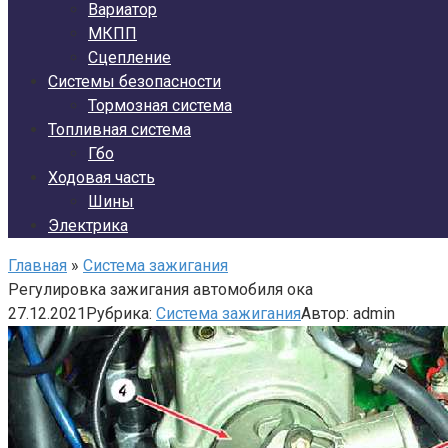
Вариатор
МКПП
Сцепление
Системы безопасности
Тормозная система
Топливная система
Гбо
Ходовая часть
Шины
Электрика
Главная
»
Система зажигания
Регулировка зажигания автомобиля ока
27.12.2021
Рубрика:
Система зажигания
Автор:
admin