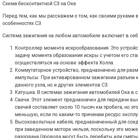
Схема бесконтактной СЗ на Оке
Перед тем, как мы расскажем о том, как своими руками в
особенностях СЗ.
Система зажигания на любом автомобиле включает в себ
Контроллер момента искрообразования. Это устройс
задачу момента образования искры с учетом его ста
осуществляться на основе эффекта Холла.
Коммутаторное устройство, предназначено для раз
импульсы. При активированном зажигании разъем ко
данного узла, но и других элементов СЗ.
Катушка. В системах зажигания автомобилей Ока в
Свечи. Этот элемент предназначен для передачи вы
свечей составляет около 10 тысяч км пробега, но э
меньшую, если по каким-то причинам ресурс эксплу
Высоковольтные кабеля, предназначенный для соед
при заведенном моторе нельзя, поскольку это может
разорвана (провода могут быть перебиты или смяты,