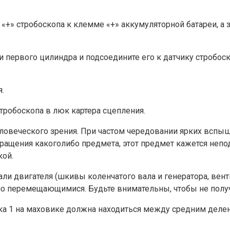
«+» стробоскопа к клемме «+» аккумуляторной батареи, а
 первого цилиндра и подсоедините его к датчику стробоск
.
стробоскопа в люк картера сцепления.
ловеческого зрения. При частом чередовании ярких вспы
 вращения какоголибо предмета, этот предмет кажется не
кой.
двигателя (шкивы коленчатого вала и генератора, венти
о перемещающимися. Будьте внимательны, чтобы не получ
тка 1 на маховике должна находиться между средним дел