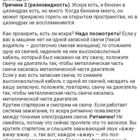
Причина 2 (разновидность).
Искра есть, и бензин в
цилиндрах есть, но много. Когда бензина много, он
может прекрасно гореть на открытом пространстве, но в
цилиндрах не воспламеняется.
Как проверить, есть ли искра?
Надо посмотреть!
Если у
вас в машине нет ни одной запасной свечи (такой
водитель — достаточно смелая женщина), то отожмите
одну из свечей, наденьте на нее высоковольтный
кабель, который был насажен на эту свечу, положите
свечу на двигатель так, чтобы металлическая часть
свечи касалась металлической части двигателя.
Если у вас есть запасная свеча, то снимите
высоковольтный кабель с одной из свечей, насадить на
вашу запасную, положите, повторяю, свечу на двигатель
так, чтобы металлическая часть свечи касалась
металлической части двигателя.
Крутим стартером и смотрим на свечу. Если работает
система зажигания, то искра ритмично появляется
между тонкими электродами свечи.
Ритмично!
Не
смейтесь, потому что сейчас прочтете что-то веселое. Вы
крутите стартетом, и слышите завывающий звук «вжиу-
вжиу-вжиу …», так вот, каждое «вжиу» — это пол-