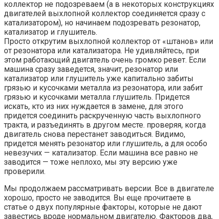
коллектор не подозреваем (а в некоторых конструкциях
двигателей выхлопной коллектор соединяется сразу с
катализатором), но начинаем подозревать резонатор,
катализатор и глушитель.
Просто открутим выхлопной коллектор от «штанов» или
от резонатора или катализатора. Не удивляйтесь, при
этом работающий двигатель очень громко ревет. Если
машина сразу заведется, значит, резонатор или
катализатор или глушитель уже капитально забиты
грязью и кусочками металла из резонатора, или забит
грязью и кусочками металла глушитель. Придется
искать, кто из них нуждается в замене, для этого
придется соединить раскрученную часть выхлопного
тракта, и разъединять в другом месте. проверяя, когда
двигатель снова перестанет заводиться. Видимо,
придется менять резонатор или глушитель, а для особо
невезучих — катализатор. Если машина все равно не
заводится — тоже неплохо, мы эту версию уже
проверили.
Мы продолжаем рассматривать версии. Все в двигателе
хорошо, просто не заводится. Вы еще прочитаете в
статье о двух популярные факторы, которые не дают
завестись вроде нормальном двигателю. Факторов два,