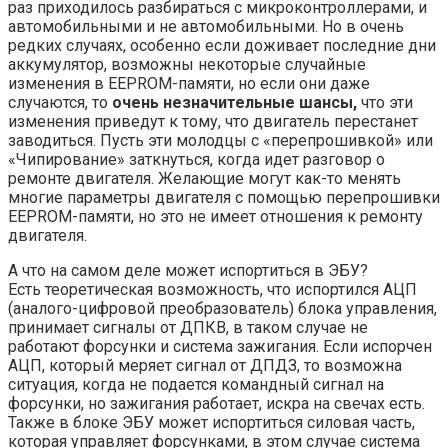
раз приходилось разбираться с микроконтроллерами, и
автомобильными и не автомобильными. Но в очень
редких случаях, особенно если доживает последние дни
аккумулятор, возможны некоторые случайные
изменения в EEPROM-памяти, но если они даже
случаются, то
очень незначительные шансы,
что эти
изменения приведут к тому, что двигатель перестанет
заводиться. Пусть эти молодцы с «перепрошивкой» или
«Чипирование» заткнуться, когда идет разговор о
ремонте двигателя. Желающие могут как-то менять
многие параметры двигателя с помощью перепрошивки
EEPROM-памяти, но это не имеет отношения к ремонту
двигателя.
А что на самом деле может испортиться в ЭБУ?
Есть теоретическая возможность, что испортился АЦП
(аналого-цифровой преобразователь) блока управления,
принимает сигналы от ДПКВ, в таком случае не
работают форсунки и система зажигания. Если испорчен
АЦП, который меряет сигнал от ДПДЗ, то возможна
ситуация, когда не подается командный сигнал на
форсунки, но зажигания работает, искра на свечах есть.
Также в блоке ЭБУ может испортиться силовая часть,
которая управляет форсунками, в этом случае система