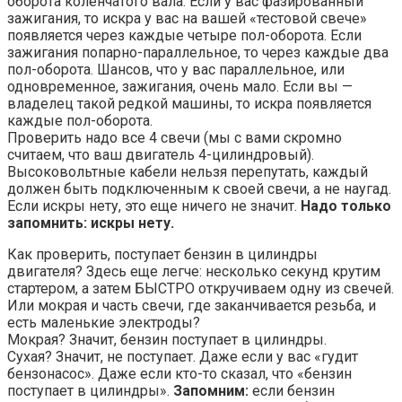
оборота коленчатого вала. Если у вас фазированный
зажигания, то искра у вас на вашей «тестовой свече»
появляется через каждые четыре пол-оборота. Если
зажигания попарно-параллельное, то через каждые два
пол-оборота. Шансов, что у вас параллельное, или
одновременное, зажигания, очень мало. Если вы —
владелец такой редкой машины, то искра появляется
каждые пол-оборота.
Проверить надо все 4 свечи (мы с вами скромно
считаем, что ваш двигатель 4-цилиндровый).
Высоковольтные кабели нельзя перепутать, каждый
должен быть подключенным к своей свечи, а не наугад.
Если искры нету, это еще ничего не значит.
Надо только
запомнить: искры нету.
Как проверить, поступает бензин в цилиндры
двигателя? Здесь еще легче: несколько секунд крутим
стартером, а затем БЫСТРО откручиваем одну из свечей.
Или мокрая и часть свечи, где заканчивается резьба, и
есть маленькие электроды?
Мокрая? Значит, бензин поступает в цилиндры.
Сухая? Значит, не поступает. Даже если у вас «гудит
бензонасос». Даже если кто-то сказал, что «бензин
поступает в цилиндры».
Запомним:
если бензин