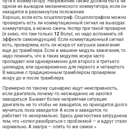
пути к коммутатору. Напряжение также должна быть на
одном из выводов механического коммутатора, если он
находится в разомкнутом положении.
Хорошо, если есть осциллограф. Осциллографом можно
проверить есть ли коммутационный сигнал на выводах
коммутатора, а можно сжечь тестер при такой проверке
(я знаю, что там только
12
Вольт, но надо вспомнить об
эффекте самоиндукции). Если коммутационный сигнал
есть, проверяем, есть ли искра от катушки зажигания
еще до трамблера. Если в машине модуль зажигания, то
надо помнить, что в таких модулях искра часто
пропадает или одновременно для второго и третьего
цилиндра, или одновременно для первого и четвертого.
В машине с традиционным трамблером проверяем
искру до и после трамблера.
Примерно по такому сценарию ищут неисправность,
если двигатель почему-то неожиданно не захотел
заводиться. Бывает более неприятная ситуация:
двигатель не то чтобы не заводится, но приходится долго
мучиться, пока заведется. А если и заведется, то
работает то ненормально. Здесь диагностика затруднена
тем, что «хотел разобраться с проблемой — и вдруг стало
нормально. А завтра — опять то же самое «.