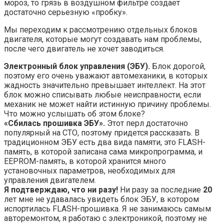
мороз, то грязь в воздушном фильтре создает
достаточно серьезную «пробку».
Мы переходим к рассмотрению отдельных блоков
двигателя, которые могут создавать нам проблемы,
после чего двигатель не хочет заводиться.
Электронный блок управления (ЭБУ).
Блок дорогой,
поэтому его очень уважают автомеханики, в которых
жадность значительно превышает интеллект. На этот
блок можно списывать любые неисправности, если
механик не может найти истинную причину проблемы.
Что можно услышать об этом блоке?
«Сбилась прошивка ЭБУ».
Этот перл достаточно
популярный на СТО, поэтому придется рассказать. В
традиционном ЭБУ есть два вида памяти, это FLASH-
память, в которой записана сама микропрограмма, и
EEPROM-память, в которой хранится много
установочных параметров, необходимых для
управления двигателем.
Я подтверждаю, что ни разу!
Ни разу за последние
20
лет мне не удавалась увидеть блок ЭБУ, в котором
испортилась FLASH-прошивка. Я не занимаюсь самым
авторемонтом, я работаю с электроникой, поэтому не