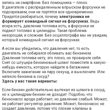
запись на смартфоне. Без помощника — плохо.
В двигателе с распределенным впрыском форсунки не
подозреваем, они не портятся все одновременно.
Придется разбираться, почему
электроника не
формирует командный сигнал на форсунках.
Ведь
искра есть, давление топлива есть, а форсунки не
подают топливо в цилиндры. Такая проблема
нехорошая, и сложная. Без осциллографа мы не увидим,
который командный сигнал на форсунках.
А если вы убедились, что давления нет, то есть
двигатель не собирался обливать вас бензином.
Давления топлива нету, это плохо, но проверьте себя.
Снят со штуцера бензиновый шланг поместите в какую-
нибудь емкость, которую найдете в багажнике.
Включите зажигание на пару секунд, и выключите. Или
натекло бензина в сосуд?
Здесь у вас такие варианты:
Если бензин действительно вытекал из шланга в сосуд,
но к цилиндрам бензин не доходит. Подобно, что
бензонасос вроде работает, но давление слабый. Может,
не работает регулятор давления. Может, бензонасос не
создает давление, потому что плохие клапаны в