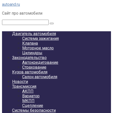
Перейти
autoand.ru
к
Сайт про автомобили
контенту
Поиск:
Двигатель автомобиля
Система зажигания
Клапана
Моторное масло
Цилиндры
Законодательство
Автокредитование
Страхование
Кузов автомобиля
Салон автомобиля
Новости
Трансмиссия
АКПП
Вариатор
МКПП
Сцепление
Системы безопасности