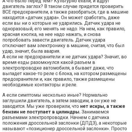
А что было перед тем? Культурно ехали, и вдруг
двигатель заглох? В таком случае придется проверить
ВСЕ предохранители, а также разобраться, где в машине
находится «датчик удара». Он может сработать, даже
если вы ни о которые не ударились. Датчик удара не
одноразовый, его менять не надо. На нем, как правило,
красная кнопка, на нее надо нажать, и снова
попробовать завести двигатель. Датчик удара
отключает вам электронику в машине, считая, что был
удар, значит, была авария.
А если не предохранители и не датчик удара? Значит, во
время езды разомкнулся какой разъем в
электропроводке автомобиля, а бывает даже, что
выпадет какое-то реле с блока, на котором размещены
предохранители и, как правило, также размещены
необходимые контакторы и реле.
А если симптомы несколько иные? Нормально
заглушили двигатель, а затем заводим, а он уже не
заводится. Мы уже проверили, что
нет искры, а также
бензин не поступает в цилиндры.
Занимаемся
разъемами электропроводки. Начнем с датчика
положения дроссельной заслонки (ДПДЗ), а некоторые
называют «позиционер дроссельной заслонки». Просто