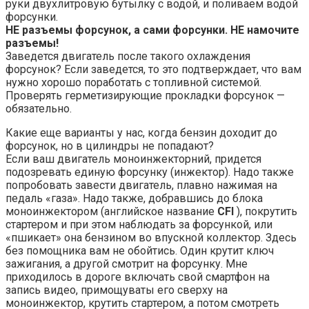
руки двухлитровую бутылку с водой, и поливаем водой
форсунки.
НЕ разъемы форсунок, а сами форсунки. НЕ намочите
разъемы!
Заведется двигатель после такого охлаждения
форсунок? Если заведется, то это подтверждает, что вам
нужно хорошо поработать с топливной системой.
Проверять герметизирующие прокладки форсунок —
обязательно.
Какие еще варианты у нас, когда бензин доходит до
форсунок, но в цилиндры не попадают?
Если ваш двигатель моноинжекторний, придется
подозревать единую форсунку (инжектор). Надо также
попробовать завести двигатель, плавно нажимая на
педаль «газа». Надо также, добравшись до блока
моноинжектором (английское название
CFI
), покрутить
стартером и при этом наблюдать за форсункой, или
«пшикает» она бензином во впускной коллектор. Здесь
без помощника вам не обойтись. Один крутит ключ
зажигания, а другой смотрит на форсунку. Мне
приходилось в дороге включать свой смартфон на
запись видео, примощуваты его сверху на
моноинжектор, крутить стартером, а потом смотреть