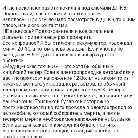
Итак, несколько раз отключили
и подключили
ДПКВ.
Подключили, а не оставили отключенным.
Завелось? При случае надо посмотреть в ДПКВ, то с ним
плохо, или с его контактами.
НЕ завелось? Предохранители и все остальные
разъемы придется еще раз проверить.
Все исправное? Я бы отключил аккумулятор, подождал
минут 20-30, а потом снова заводил. Если упорно не
заводится — без диагностической аппаратуры не
обойтись.
«Медицинская техника» — это хотя бы обычный
китайский тестер. Если в электропроводке автомобиля у
вас «потерялась» напряжение
12
Вольт на каком-то из
некачественных, устаревших разъемов, то обычный
тестер поможет вам найти такую поломку. К тестера
возьмите несколько тоненьких булавок, попросите их у
вашей жены. Тоненькой булавкой осторожно
протыкают изоляцию того провода в электропроводке
автомобиля, который собираетесь мерить, а потом
тестером мерите необходимое напряжение на Булавке.
Если вы для каждого измерения будете портить
изоляцию электропроводки, такая диагностика не
пойдет на пользу.