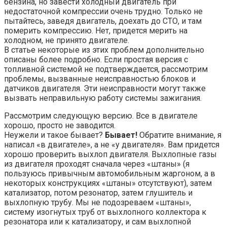
бензина, но завести холодный двигатель при
недостаточной компрессии очень трудно. Только не
пытайтесь, заведя двигатель, доехать до СТО, и там
померить компрессию. Нет, придется мерить на
холодном, не принято двигателе.
В статье некоторые из этих проблем дополнительно
описаны более подробно. Если простая версия с
топливной системой не подтверждается, рассмотрим
проблемы, вызванные неисправностью блоков и
датчиков двигателя. Эти неисправности могут также
вызвать неправильную работу системы зажигания.
Рассмотрим следующую версию. Все в двигателе
хорошо, просто не заводится.
Неужели и такое бывает?
Бывает!
Обратите внимание, я
написал «в двигателе», а не «у двигателя». Вам придется
хорошо проверить выхлоп двигателя. Выхлопные газы
из двигателя проходят сначала через «штаны» (я
пользуюсь привычным автомобильным жаргоном, а в
некоторых конструкциях «штаны» отсутствуют), затем
катализатор, потом резонатор, затем глушитель и
выхлопную трубу. Мы не подозреваем «штаны»,
систему изогнутых труб от выхлопного коллектора к
резонатора или к катализатору, и сам выхлопной