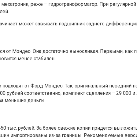
 мехатроник, реже – гидротрансформатор. При регулярной 
лей.
ачинает может завывать подшипник заднего дифференциа
тся от Мондео. Она достаточно выносливая. Первыми, как 
овится менее стабилен.
к подходят от Форд Мондео. Так, оригинальный передний п
 800 рублей соответственно, комплект сцепления – 29 000 и
за меньшие деньги.
 тыс. рублей. За более свежие копии придется выложить 
ин импортированы из-за границы. Рекомендуемые версии