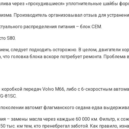
плива через «прохудившиеся» уплотнительные шайбы форс
анизма. Производитель организовывал отзыв для устранени
туального распределения питания – блок СЕМ.
то S80.
, следует подходить осторожно. В целом, двигатели хорош
о, что головка блока вскоре потребует ремонта. Проблема
й коробкой передач Volvo М66, либо с 6-скоростным автом
TG-81SC.
околении автомат флагманского седана едва выдерживал 1
ия – замены масла через каждые 60 000 км. Фильтр, к сож
150 тыс. км тем, кто пренебрегал заботой. Как правило, и