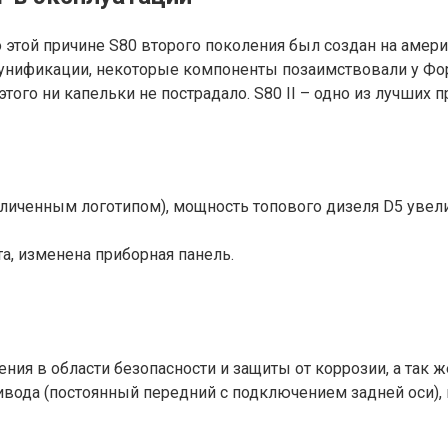
о этой причине S80 второго поколения был создан на амер
ря унификации, некоторые компоненты позаимствовали у Фо
ого ни капельки не пострадало. S80 II – одно из лучших 
личенным логотипом), мощность топового дизеля D5 увелич
а, изменена приборная панель.
ения в области безопасности и защиты от коррозии, а так
ривода (постоянный передний с подключением задней оси)