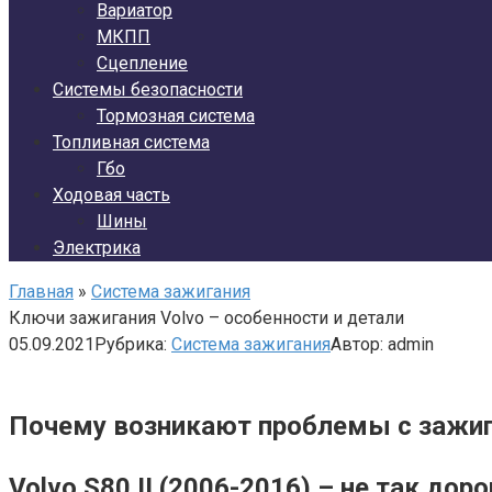
Вариатор
МКПП
Сцепление
Системы безопасности
Тормозная система
Топливная система
Гбо
Ходовая часть
Шины
Электрика
Главная
»
Система зажигания
Ключи зажигания Volvo – особенности и детали
05.09.2021
Рубрика:
Система зажигания
Автор:
admin
Почему возникают проблемы с зажига
Volvo S80 II (2006-2016) – не так дор