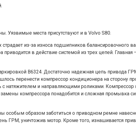
.
. Уязвимые места присутствуют и в Volvo S80.
х страдает из-за износа подшипников балансировочного ва
приводится в действие системой из трех цепей. Главная 
 маркировкой B6324. Достаточно надежная цепь привода Г
пришлось перенести компрессор кондиционера на сторону
 с натяжителем и направляющими роликами. Компрессор в
замены компрессора понадобится и сложная промывка си
 особым образом заботиться о приводном ремне навесног
емень ГРМ, уничтожив мотор. Кроме того, изнашивается при