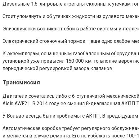
Дизельные 1,6-литровые агрегаты склонны к утечкам то
Стоит упомянуть и об утечках жидкости из рулевого мех
Эпизодически возникают сбои в работе системы интеллек
Электрический стояночный тормоз – еще одно слабое мес
К экземплярам, оснащенным газобаллонным оборудованием
установкой уже превысил 150 000 км, то вполне вероятн
периодической регулировкой зазора клапанов.
Трансмиссия
Двигатели сочетались либо с 6-ступенчатой механическо
Aisin AWF21. В 2014 году ее сменил 8-диапазонная АКПП 
У Вольво всегда были проблемы с АКПП. В предыдущем п
Автоматическая коробка требует регулярного обслуживан
и меняется в случае ремонта. Его не избежать после 100-