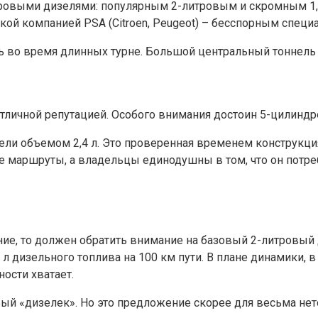
ровыми дизелями: популярным 2-литровым и скромным 1,6
кой компанией PSA (Citroen, Peugeot) – бесспорным специ
ь во время длинных турне. Большой центральный тоннель
личной репутацией. Особого внимания достоин 5-цилиндр
и объемом 2,4 л. Это проверенная временем конструкция
 маршруты, а владельцы единодушны в том, что он потреб
ние, то должен обратить внимание на базовый 2-литровый 
 л дизельного топлива на 100 км пути. В плане динамики,
ости хватает.
вый «дизелек». Но это предложение скорее для весьма не